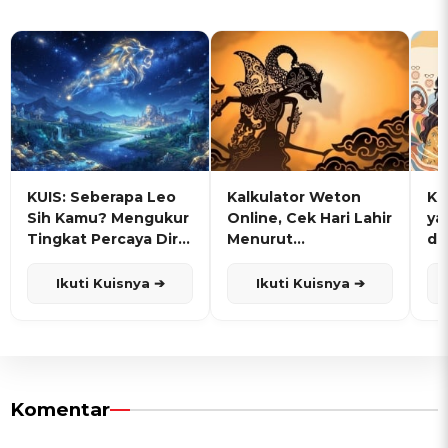
KUIS: Seberapa Leo
Kalkulator Weton
KU
Sih Kamu? Mengukur
Online, Cek Hari Lahir
ya
Tingkat Percaya Diri
Menurut
de
dan Karisma
Penanggalan Jawa
Ikuti Kuisnya ➔
Ikuti Kuisnya ➔
Komentar