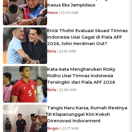
Kasus Eks Jampidsus
News
| 23:05 WIB
Erick Thohir Evaluasi Skuad Timnas
Indonesia Usai Gagal di Piala AFF
2026, John Herdman Out?
Bola
| 22:59 WIB
Kata-kata Mengharukan Rizky
Ridho Usai Timnas Indonesia
Tersingkir dari Piala AFF 2026
Bola
| 22:36 WIB
Tangis Haru Karsa, Rumah Reotnya
di Klapanunggal Kini Kokoh
Direnovasi Indocement
Bogor
| 22:17 WIB