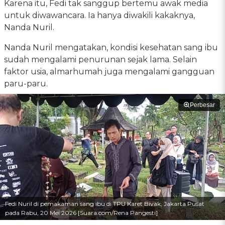
Karena itu, Fedi tak sanggup bertemu awak media
untuk diwawancara. Ia hanya diwakili kakaknya,
Nanda Nuril.
Nanda Nuril mengatakan, kondisi kesehatan sang ibu
sudah mengalami penurunan sejak lama. Selain
faktor usia, almarhumah juga mengalami gangguan
paru-paru.
Perbesar
Fedi Nuril di pemakaman sang ibu di TPU Karet Bivak, Jakarta Pusat
pada Rabu, 20 Mei 2026 [Suara.com/Rena Pangesti]