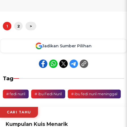
1
2
>
Jadikan Sumber Pilihan
Tag
# fedi nuril
# ibu Fedi Nuril
# ibu fedi nuril meninggal
CARI TAHU
Kumpulan Kuis Menarik