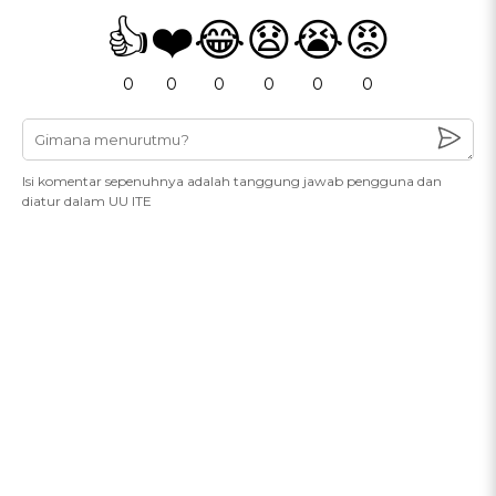
👍
❤️
😂
😧
😭
😡
0
0
0
0
0
0
Isi komentar sepenuhnya adalah tanggung jawab pengguna dan
diatur dalam UU ITE