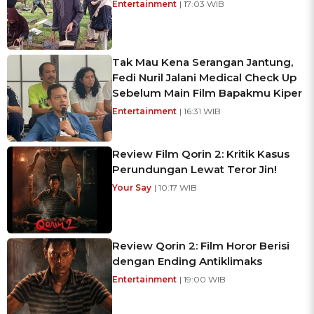
Entertainment
| 17:03 WIB
Tak Mau Kena Serangan Jantung,
Fedi Nuril Jalani Medical Check Up
Sebelum Main Film Bapakmu Kiper
Entertainment
| 16:31 WIB
Review Film Qorin 2: Kritik Kasus
Perundungan Lewat Teror Jin!
Your Say
| 10:17 WIB
Review Qorin 2: Film Horor Berisi
dengan Ending Antiklimaks
Entertainment
| 19:00 WIB