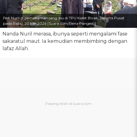
Fedi Nuril di pemakaman sang ibu di TPU Karet Bivak, Jakarta Pusat
pada Rabu, 20 Mei 2026 [Suara.com/Rena Pangesti]
Nanda Nuril merasa, ibunya seperti mengalami fase
sakaratul maut. Ia kemudian membimbing dengan
lafaz Allah.