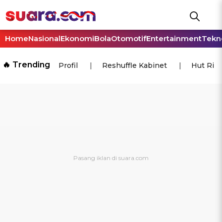
Home
Nasional
Ekonomi
Bola
Otomotif
Entertainment
Tekn
🔥 Trending
Profil
Reshuffle Kabinet
Hut Ri