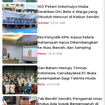
100 Petani Sidomulyo Muba
Serahkan Diri, Bela 4 Warga yang
Dituduh Mencuri di Kebun Sendiri
Sumsel
| 23:34 WIB
Eks Penyidik KPK: Kasus Febrie
Adriansyah Harus Dikembangkan
ke Atas, Bawah, dan Samping
News
| 23:29 WIB
Dari Batam Menuju Timnas
Indonesia, Garudayaksa FC Buka
Kesempatan bagi Talenta Muda
Bola
| 23:15 WIB
Tak Berdiri Sendiri, Pengamat Unas
Endus Ada Sosok Berpengaruh di