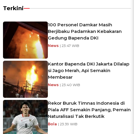
Terkini
100 Personel Damkar Masih
Berjibaku Padamkan Kebakaran
Gedung Bapenda DKI
News
| 23:47 WIB
Kantor Bapenda DKI Jakarta Dilalap
si Jago Merah, Api Semakin
Membesar
News
| 23:40 WIB
Rekor Buruk Timnas Indonesia di
Piala AFF Semakin Panjang, Pemain
Naturalisasi Tak Berkutik
Bola
| 23:39 WIB