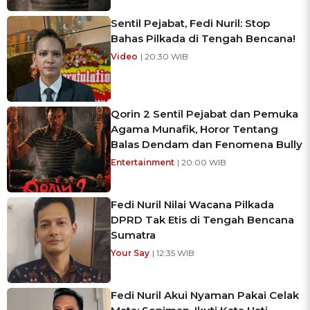
Sentil Pejabat, Fedi Nuril: Stop
Bahas Pilkada di Tengah Bencana!
Video
| 20:30 WIB
Qorin 2 Sentil Pejabat dan Pemuka
Agama Munafik, Horor Tentang
Balas Dendam dan Fenomena Bully
Entertainment
| 20:00 WIB
Fedi Nuril Nilai Wacana Pilkada
DPRD Tak Etis di Tengah Bencana
Sumatra
Your Say
| 12:35 WIB
Fedi Nuril Akui Nyaman Pakai Celak