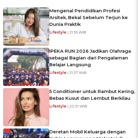
Mengenal Pendidikan Profesi
Arsitek, Bekal Sebelum Terjun ke
Dunia Praktik
Lifestyle
| 21:35 WIB
IPEKA RUN 2026 Jadikan Olahraga
sebagai Bagian dari Pengalaman
Belajar Langsung
Lifestyle
| 21:27 WIB
5 Conditioner untuk Rambut Kering,
Bebas Kusut dan Lembut Berkilau
Lifestyle
| 20:31 WIB
Deretan Mobil Keluarga dengan