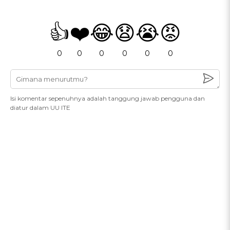
👍
❤️
😂
😧
😭
😡
0
0
0
0
0
0
Isi komentar sepenuhnya adalah tanggung jawab pengguna dan
diatur dalam UU ITE