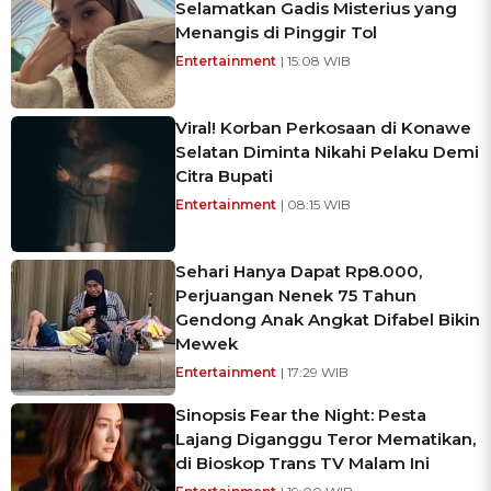
Selamatkan Gadis Misterius yang
Menangis di Pinggir Tol
Entertainment
| 15:08 WIB
Viral! Korban Perkosaan di Konawe
Selatan Diminta Nikahi Pelaku Demi
Citra Bupati
Entertainment
| 08:15 WIB
Sehari Hanya Dapat Rp8.000,
Perjuangan Nenek 75 Tahun
Gendong Anak Angkat Difabel Bikin
Mewek
Entertainment
| 17:29 WIB
Sinopsis Fear the Night: Pesta
Lajang Diganggu Teror Mematikan,
di Bioskop Trans TV Malam Ini