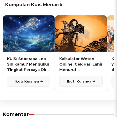
Kumpulan Kuis Menarik
KUIS: Seberapa Leo
Kalkulator Weton
KU
Sih Kamu? Mengukur
Online, Cek Hari Lahir
ya
Tingkat Percaya Diri
Menurut
de
dan Karisma
Penanggalan Jawa
Ikuti Kuisnya ➔
Ikuti Kuisnya ➔
Komentar