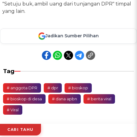
"Setuju buk, ambil uang dari tunjangan DPR" timpal
yang lain.
Jadikan Sumber Pilihan
Tag
# anggota DPR
# dpr
# bioskop
# bioskop di desa
# dana apbn
# berita viral
# Viral
CARI TAHU