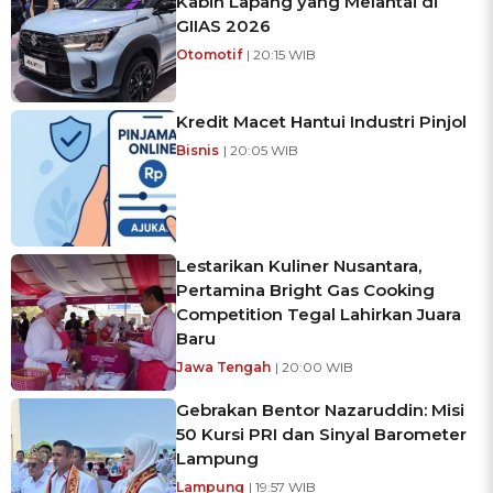
Kabin Lapang yang Melantai di
GIIAS 2026
Otomotif
| 20:15 WIB
Kredit Macet Hantui Industri Pinjol
Bisnis
| 20:05 WIB
Lestarikan Kuliner Nusantara,
Pertamina Bright Gas Cooking
Competition Tegal Lahirkan Juara
Baru
Jawa Tengah
| 20:00 WIB
Gebrakan Bentor Nazaruddin: Misi
50 Kursi PRI dan Sinyal Barometer
Lampung
Lampung
| 19:57 WIB