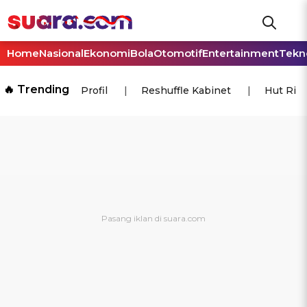
Home
Nasional
Ekonomi
Bola
Otomotif
Entertainment
Tekn
🔥 Trending
Profil
Reshuffle Kabinet
Hut Ri