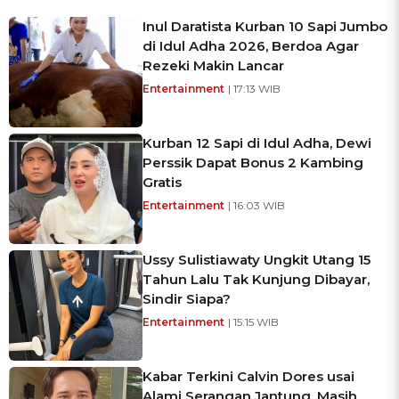
Inul Daratista Kurban 10 Sapi Jumbo
di Idul Adha 2026, Berdoa Agar
Rezeki Makin Lancar
Entertainment
| 17:13 WIB
Kurban 12 Sapi di Idul Adha, Dewi
Perssik Dapat Bonus 2 Kambing
Gratis
Entertainment
| 16:03 WIB
Ussy Sulistiawaty Ungkit Utang 15
Tahun Lalu Tak Kunjung Dibayar,
Sindir Siapa?
Entertainment
| 15:15 WIB
Kabar Terkini Calvin Dores usai
Alami Serangan Jantung, Masih