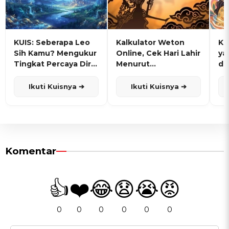
KUIS: Seberapa Leo
Kalkulator Weton
KU
Sih Kamu? Mengukur
Online, Cek Hari Lahir
ya
Tingkat Percaya Diri
Menurut
de
dan Karisma
Penanggalan Jawa
Ikuti Kuisnya ➔
Ikuti Kuisnya ➔
Komentar
👍
❤️
😂
😧
😭
😡
0
0
0
0
0
0