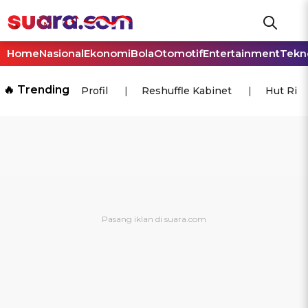
Home
Nasional
Ekonomi
Bola
Otomotif
Entertainment
Tekn
🔥 Trending
Profil
Reshuffle Kabinet
Hut Ri