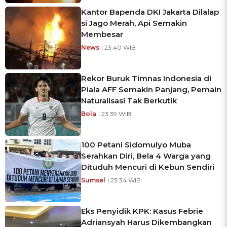
Kantor Bapenda DKI Jakarta Dilalap
si Jago Merah, Api Semakin
Membesar
News
| 23:40 WIB
Rekor Buruk Timnas Indonesia di
Piala AFF Semakin Panjang, Pemain
Naturalisasi Tak Berkutik
Bola
| 23:39 WIB
100 Petani Sidomulyo Muba
Serahkan Diri, Bela 4 Warga yang
Dituduh Mencuri di Kebun Sendiri
Sumsel
| 23:34 WIB
Eks Penyidik KPK: Kasus Febrie
Adriansyah Harus Dikembangkan