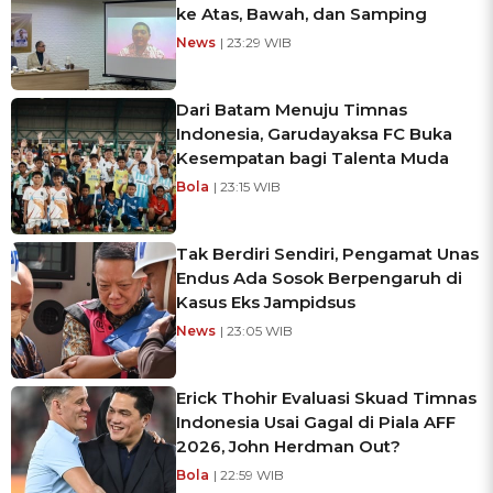
ke Atas, Bawah, dan Samping
News
| 23:29 WIB
Dari Batam Menuju Timnas
Indonesia, Garudayaksa FC Buka
Kesempatan bagi Talenta Muda
Bola
| 23:15 WIB
Tak Berdiri Sendiri, Pengamat Unas
Endus Ada Sosok Berpengaruh di
Kasus Eks Jampidsus
News
| 23:05 WIB
Erick Thohir Evaluasi Skuad Timnas
Indonesia Usai Gagal di Piala AFF
2026, John Herdman Out?
Bola
| 22:59 WIB