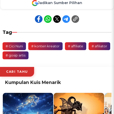
Jadikan Sumber Pilihan
Tag
# Cici Nuni
# konten kreator
# affiliate
# afiliator
# gosip artis
CARI TAHU
Kumpulan Kuis Menarik