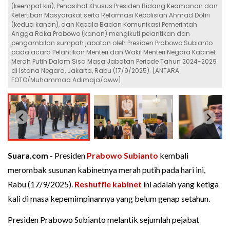
(keempat kiri), Penasihat Khusus Presiden Bidang Keamanan dan
Ketertiban Masyarakat serta Reformasi Kepolisian Ahmad Dofiri
(kedua kanan), dan Kepala Badan Komunikasi Pemerintah
Angga Raka Prabowo (kanan) mengikuti pelantikan dan
pengambilan sumpah jabatan oleh Presiden Prabowo Subianto
pada acara Pelantikan Menteri dan Wakil Menteri Negara Kabinet
Merah Putih Dalam Sisa Masa Jabatan Periode Tahun 2024-2029
di Istana Negara, Jakarta, Rabu (17/9/2025). [ANTARA
FOTO/Muhammad Adimaja/aww]
Suara.com -
Presiden
Prabowo Subianto
kembali
merombak susunan kabinetnya merah putih pada hari ini,
Rabu (17/9/2025).
Reshuffle kabinet
ini adalah yang ketiga
kali di masa kepemimpinannya yang belum genap setahun.
Presiden Prabowo Subianto melantik sejumlah pejabat