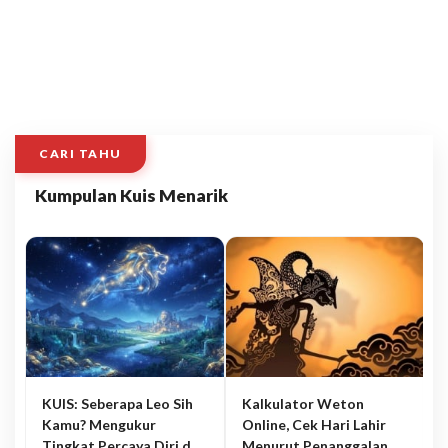
CARI TAHU
Kumpulan Kuis Menarik
KUIS: Seberapa Leo Sih
Kalkulator Weton
Kamu? Mengukur
Online, Cek Hari Lahir
Tingkat Percaya Diri dan
Menurut Penanggalan