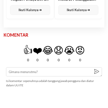
Karisma
Jawa
Ikuti Kuisnya ➔
Ikuti Kuisnya ➔
KOMENTAR
👍
❤️
😂
😧
😭
😡
0
0
0
0
0
0
Isi komentar sepenuhnya adalah tanggung jawab pengguna dan diatur
dalam UU ITE