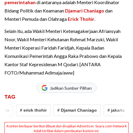
pemerintahan
di antaranya adalah Menteri Koordinator
Bidang Politik dan Keamanan
Djamari Chaniago
dan
Menteri Pemuda dan Olahraga
Erick Thohir
.
Selain itu, ada Wakil Menteri Ketenagakerjaan Afriansyah
Noor, Wakil Menteri Kehutanan Rohmat Marzuki, Wakil
Menteri Koperasi Faridah Faridjah, Kepala Badan
Komunikasi Pemerintah Angga Raka Prabowo dan Kepala
Kantor Staf Kepresidenan M Qodari. [ANTARA
FOTO/Muhammad Adimaja/aww]
Jadikan Sumber Pilihan
TAG
# erick thohir
# Djamari Chaniago
# jakarta
# p