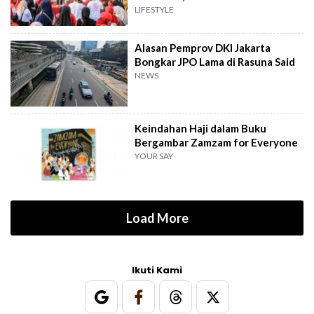
Tingkat RT
LIFESTYLE
Alasan Pemprov DKI Jakarta
Bongkar JPO Lama di Rasuna Said
NEWS
Keindahan Haji dalam Buku
Bergambar Zamzam for Everyone
YOUR SAY
Load More
Ikuti Kami