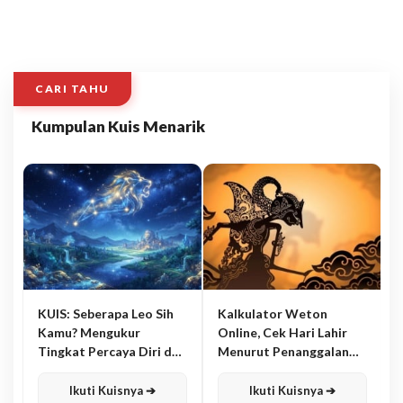
CARI TAHU
Kumpulan Kuis Menarik
KUIS: Seberapa Leo Sih
Kalkulator Weton
Kamu? Mengukur
Online, Cek Hari Lahir
Tingkat Percaya Diri dan
Menurut Penanggalan
Karisma
Jawa
Ikuti Kuisnya ➔
Ikuti Kuisnya ➔