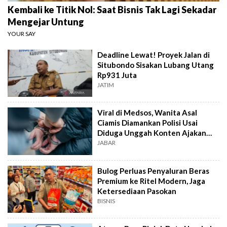
Kembali ke Titik Nol: Saat Bisnis Tak Lagi Sekadar
Mengejar Untung
YOUR SAY
Deadline Lewat! Proyek Jalan di
Situbondo Sisakan Lubang Utang
Rp931 Juta
JATIM
Viral di Medsos, Wanita Asal
Ciamis Diamankan Polisi Usai
Diduga Unggah Konten Ajakan
Demo
JABAR
Bulog Perluas Penyaluran Beras
Premium ke Ritel Modern, Jaga
Ketersediaan Pasokan
BISNIS