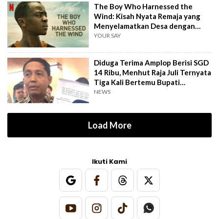
The Boy Who Harnessed the
Wind: Kisah Nyata Remaja yang
Menyelamatkan Desa dengan
Kincir Angin
YOUR SAY
Diduga Terima Amplop Berisi SGD
14 Ribu, Menhut Raja Juli Ternyata
Tiga Kali Bertemu Bupati
Kuansing
NEWS
Load More
Ikuti Kami