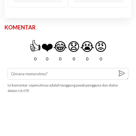
KOMENTAR
👍
❤️
😂
😧
😭
😡
0
0
0
0
0
0
Isi komentar sepenuhnya adalah tanggung jawab pengguna dan diatur
dalam UU ITE