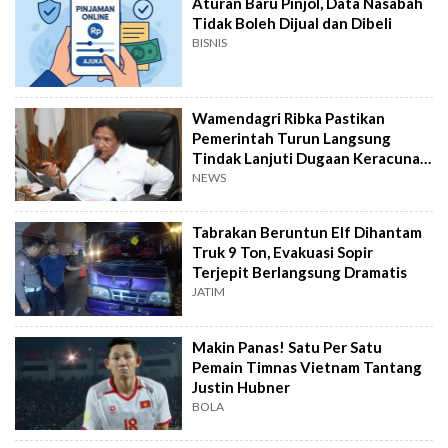
Aturan Baru Pinjol, Data Nasabah
Tidak Boleh Dijual dan Dibeli
BISNIS
Wamendagri Ribka Pastikan
Pemerintah Turun Langsung
Tindak Lanjuti Dugaan Keracunan
Makanan Jayapura
NEWS
Tabrakan Beruntun Elf Dihantam
Truk 9 Ton, Evakuasi Sopir
Terjepit Berlangsung Dramatis
JATIM
Makin Panas! Satu Per Satu
Pemain Timnas Vietnam Tantang
Justin Hubner
BOLA