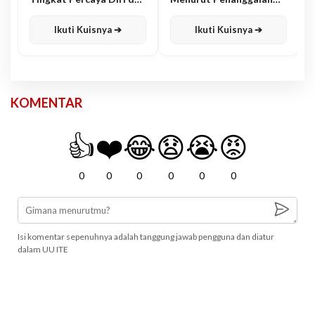
Karisma
Jawa
Ikuti Kuisnya ➔
Ikuti Kuisnya ➔
KOMENTAR
👍
❤️
😂
😧
😭
😡
0
0
0
0
0
0
Isi komentar sepenuhnya adalah tanggung jawab pengguna dan diatur
dalam UU ITE