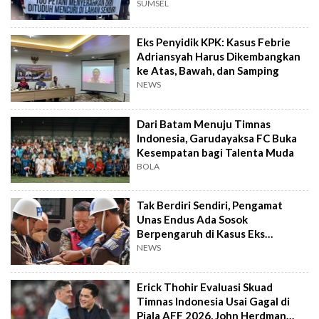
SUMSEL
Eks Penyidik KPK: Kasus Febrie
Adriansyah Harus Dikembangkan
ke Atas, Bawah, dan Samping
NEWS
Dari Batam Menuju Timnas
Indonesia, Garudayaksa FC Buka
Kesempatan bagi Talenta Muda
BOLA
Tak Berdiri Sendiri, Pengamat
Unas Endus Ada Sosok
Berpengaruh di Kasus Eks
Jampidsus
NEWS
Erick Thohir Evaluasi Skuad
Timnas Indonesia Usai Gagal di
Piala AFF 2026, John Herdman