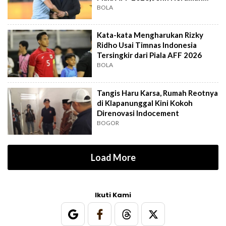
Out?
BOLA
Kata-kata Mengharukan Rizky
Ridho Usai Timnas Indonesia
Tersingkir dari Piala AFF 2026
BOLA
Tangis Haru Karsa, Rumah Reotnya
di Klapanunggal Kini Kokoh
Direnovasi Indocement
BOGOR
Load More
Ikuti Kami