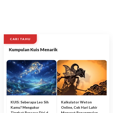
CARI TAHU
Kumpulan Kuis Menarik
KUIS: Seberapa Leo Sih
Kalkulator Weton
Kamu? Mengukur
Online, Cek Hari Lahir
Tingkat Percaya Diri dan
Menurut Penanggalan