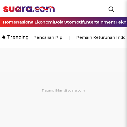
Home
Nasional
Ekonomi
Bola
Otomotif
Entertainment
Tekn
🔥 Trending
Pencairan Pip
Pemain Keturunan Indo