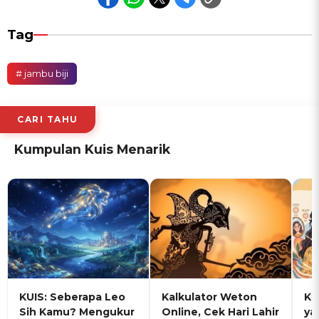
Tag
# jambu biji
CARI TAHU
Kumpulan Kuis Menarik
KUIS: Seberapa Leo
Kalkulator Weton
KU
Sih Kamu? Mengukur
Online, Cek Hari Lahir
ya