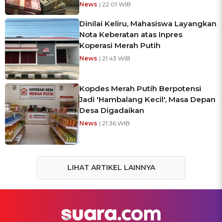
News
| 22:01 WIB
Dinilai Keliru, Mahasiswa Layangkan
Nota Keberatan atas Inpres
Koperasi Merah Putih
News
| 21:43 WIB
Kopdes Merah Putih Berpotensi
Jadi 'Hambalang Kecil', Masa Depan
Desa Digadaikan
News
| 21:36 WIB
LIHAT ARTIKEL LAINNYA