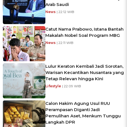
Arab Saudi
News
| 22:12 WIB
Catut Nama Prabowo, Istana Bantah
Makalah Nobel Soal Program MBG
News
| 22:11 WIB
Lulur Keraton Kembali Jadi Sorotan,
Warisan Kecantikan Nusantara yang
Tetap Relevan hingga Kini
Lifestyle
| 22:09 WIB
Calon Hakim Agung Usul RUU
Perampasan Diganti Jadi
Pemulihan Aset, Menkum Tunggu
Langkah DPR