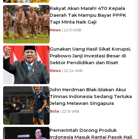
Rakyat Akan Marah! 470 Kepala
Daerah Tak Mampu Bayar PPPK
Tapi Minta Naik Gaji
News
| 22:31 WIB
Gunakan Uang Hasil Sikat Korupsi,
Prabowo Janji Investasi Besar di
Sektor Pendidikan dan Riset
News
| 22:24 WIB
John Herdman Blak-blakan Akui
Timnas Indonesia Sedang Terluka
Jelang Melawan Singapura
Bola
| 22:15 WIB
Pemerintah Dorong Produk
Indonesia Masuk Rantai Pasok Haji