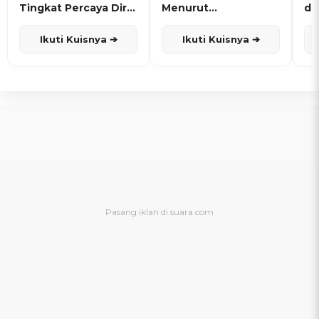
Tingkat Percaya Diri
Menurut
de
dan Karisma
Penanggalan Jawa
Ikuti Kuisnya ➔
Ikuti Kuisnya ➔