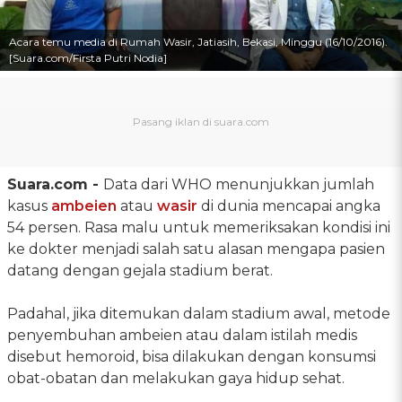
Acara temu media di Rumah Wasir, Jatiasih, Bekasi, Minggu (16/10/2016).
[Suara.com/Firsta Putri Nodia]
Suara.com -
Data dari WHO menunjukkan jumlah
kasus
ambeien
atau
wasir
di dunia mencapai angka
54 persen. Rasa malu untuk memeriksakan kondisi ini
ke dokter menjadi salah satu alasan mengapa pasien
datang dengan gejala stadium berat.
Padahal, jika ditemukan dalam stadium awal, metode
penyembuhan ambeien atau dalam istilah medis
disebut hemoroid, bisa dilakukan dengan konsumsi
obat-obatan dan melakukan gaya hidup sehat.