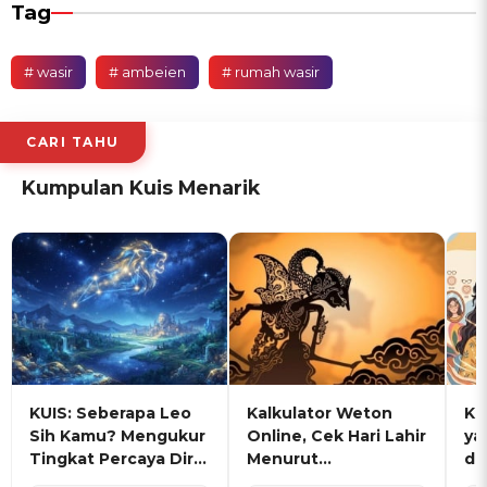
Tag
# wasir
# ambeien
# rumah wasir
CARI TAHU
Kumpulan Kuis Menarik
KUIS: Seberapa Leo
Kalkulator Weton
KU
Sih Kamu? Mengukur
Online, Cek Hari Lahir
ya
Tingkat Percaya Diri
Menurut
de
dan Karisma
Penanggalan Jawa