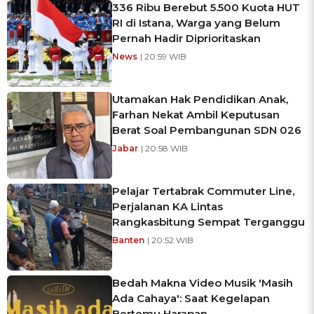
336 Ribu Berebut 5.500 Kuota HUT
RI di Istana, Warga yang Belum
Pernah Hadir Diprioritaskan
News
| 20:59 WIB
Utamakan Hak Pendidikan Anak,
Farhan Nekat Ambil Keputusan
Berat Soal Pembangunan SDN 026
Jabar
| 20:58 WIB
Pelajar Tertabrak Commuter Line,
Perjalanan KA Lintas
Rangkasbitung Sempat Terganggu
Banten
| 20:52 WIB
Bedah Makna Video Musik 'Masih
Ada Cahaya': Saat Kegelapan
Bertemu Harapan