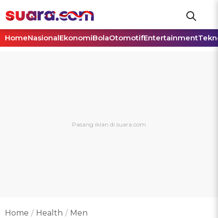
Home
Nasional
Ekonomi
Bola
Otomotif
Entertainment
Tekn
Home
Health
Men