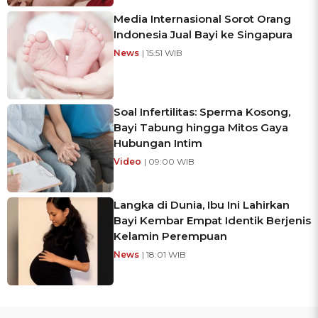
Media Internasional Sorot Orang
Indonesia Jual Bayi ke Singapura
News
| 15:51 WIB
Soal Infertilitas: Sperma Kosong,
Bayi Tabung hingga Mitos Gaya
Hubungan Intim
Video
| 09:00 WIB
Langka di Dunia, Ibu Ini Lahirkan
Bayi Kembar Empat Identik Berjenis
Kelamin Perempuan
News
| 18:01 WIB