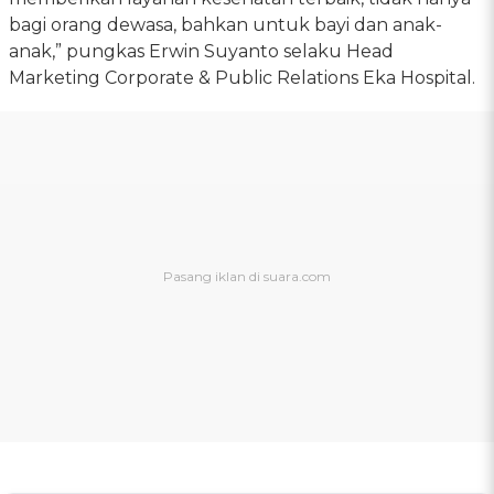
bagi orang dewasa, bahkan untuk bayi dan anak-
anak,” pungkas Erwin Suyanto selaku Head
Marketing Corporate & Public Relations Eka Hospital.