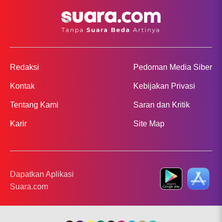
Redaksi
Pedoman Media Siber
Kontak
Kebijakan Privasi
Tentang Kami
Saran dan Kritik
Karir
Site Map
Dapatkan Aplikasi
Suara.com