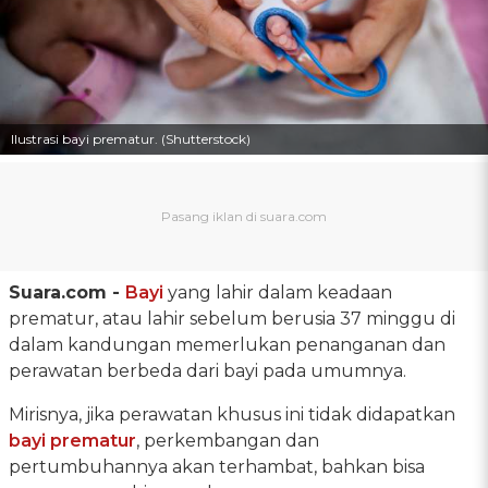
Ilustrasi bayi prematur. (Shutterstock)
Suara.com -
Bayi
yang lahir dalam keadaan
prematur, atau lahir sebelum berusia 37 minggu di
dalam kandungan memerlukan penanganan dan
perawatan berbeda dari bayi pada umumnya.
Mirisnya, jika perawatan khusus ini tidak didapatkan
bayi prematur
, perkembangan dan
pertumbuhannya akan terhambat, bahkan bisa