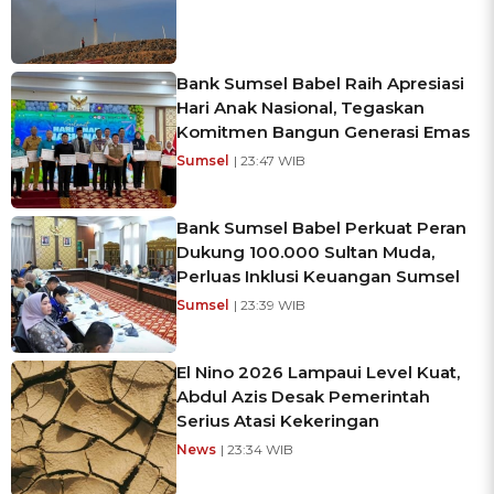
Bank Sumsel Babel Raih Apresiasi
Hari Anak Nasional, Tegaskan
Komitmen Bangun Generasi Emas
Sumsel
| 23:47 WIB
Bank Sumsel Babel Perkuat Peran
Dukung 100.000 Sultan Muda,
Perluas Inklusi Keuangan Sumsel
Sumsel
| 23:39 WIB
El Nino 2026 Lampaui Level Kuat,
Abdul Azis Desak Pemerintah
Serius Atasi Kekeringan
News
| 23:34 WIB