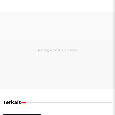
Terkait