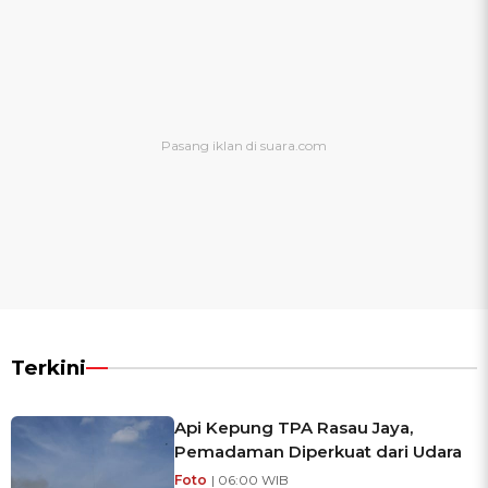
Terkini
Api Kepung TPA Rasau Jaya,
Pemadaman Diperkuat dari Udara
Foto
| 06:00 WIB