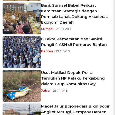
Bank Sumsel Babel Perkuat
Kemitraan Strategis dengan
Pemkab Lahat, Dukung Akselerasi
Ekonomi Daerah
Sumsel
| 23:29 WIB
6 Fakta Pemecatan dan Sanksi
Pungli 4 ASN di Pemprov Banten
Banten
| 23:21 WIB
Usut Mutilasi Depok, Polisi
Temukan HP Pelaku Tergabung
dalam Grup Komunitas Gay
Jabar
| 23:14 WIB
Macet Jalur Bojonegara Bikin Sopir
Angkot Merugi, Pemprov Banten