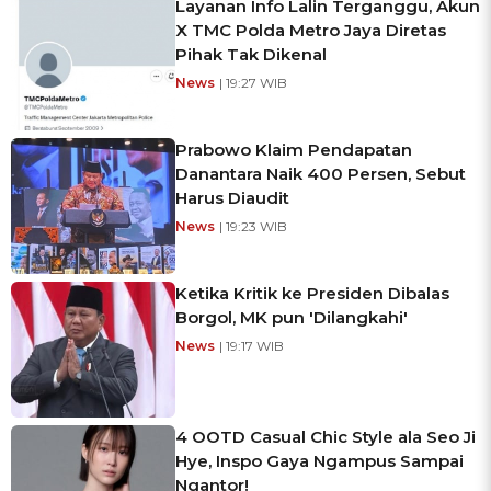
Layanan Info Lalin Terganggu, Akun
X TMC Polda Metro Jaya Diretas
Pihak Tak Dikenal
News
| 19:27 WIB
Prabowo Klaim Pendapatan
Danantara Naik 400 Persen, Sebut
Harus Diaudit
News
| 19:23 WIB
Ketika Kritik ke Presiden Dibalas
Borgol, MK pun 'Dilangkahi'
News
| 19:17 WIB
4 OOTD Casual Chic Style ala Seo Ji
Hye, Inspo Gaya Ngampus Sampai
Ngantor!