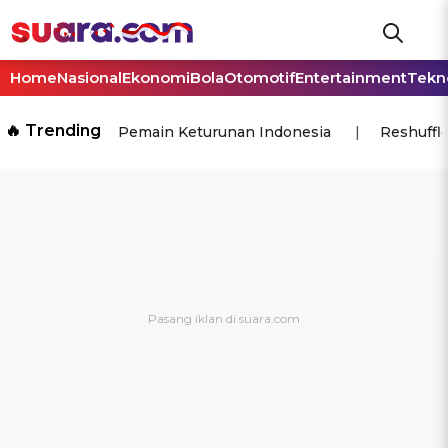
Home
Nasional
Ekonomi
Bola
Otomotif
Entertainment
Tekn
🔥 Trending
Pemain Keturunan Indonesia
Reshuffl