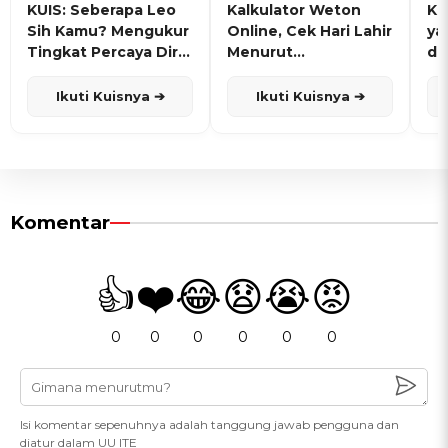
KUIS: Seberapa Leo
Kalkulator Weton
KU
Sih Kamu? Mengukur
Online, Cek Hari Lahir
ya
Tingkat Percaya Diri
Menurut
de
dan Karisma
Penanggalan Jawa
Ikuti Kuisnya ➔
Ikuti Kuisnya ➔
Komentar
👍
❤️
😂
😧
😭
😡
0
0
0
0
0
0
Isi komentar sepenuhnya adalah tanggung jawab pengguna dan
diatur dalam UU ITE