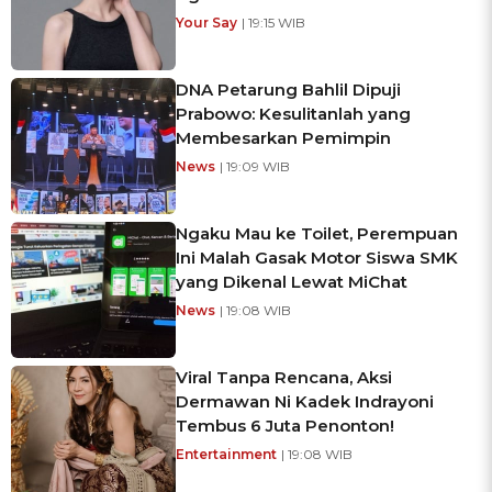
Your Say
| 19:15 WIB
DNA Petarung Bahlil Dipuji
Prabowo: Kesulitanlah yang
Membesarkan Pemimpin
News
| 19:09 WIB
Ngaku Mau ke Toilet, Perempuan
Ini Malah Gasak Motor Siswa SMK
yang Dikenal Lewat MiChat
News
| 19:08 WIB
Viral Tanpa Rencana, Aksi
Dermawan Ni Kadek Indrayoni
Tembus 6 Juta Penonton!
Entertainment
| 19:08 WIB