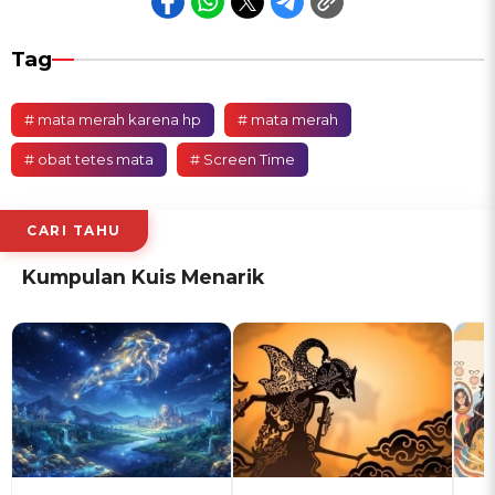
Tag
# mata merah karena hp
# mata merah
# obat tetes mata
# Screen Time
CARI TAHU
Kumpulan Kuis Menarik