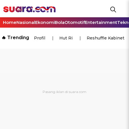
Home
Nasional
Ekonomi
Bola
Otomotif
Entertainment
Tekn
🔥 Trending
Profil
Hut Ri
Reshuffle Kabinet