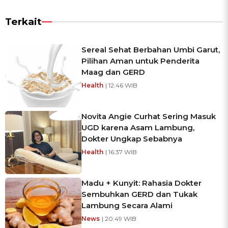
Terkait
Sereal Sehat Berbahan Umbi Garut,
Pilihan Aman untuk Penderita
Maag dan GERD
Health
| 12:46 WIB
Novita Angie Curhat Sering Masuk
UGD karena Asam Lambung,
Dokter Ungkap Sebabnya
Health
| 16:37 WIB
Madu + Kunyit: Rahasia Dokter
Sembuhkan GERD dan Tukak
Lambung Secara Alami
News
| 20:49 WIB