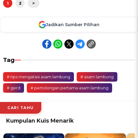
1
2
>
Jadikan Sumber Pilihan
Tag
# tips mengatasi asam lambung
# asam lambung
# gerd
# pertolongan pertama asam lambung
CARI TAHU
Kumpulan Kuis Menarik