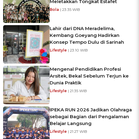
Meletakkan Tongkat Estafet
Bola
| 23:35 WIB
Lahir dari DNA Meradelima,
Kembang Goeyang Hadirkan
Konsep Tempo Dulu di Sarinah
Lifestyle
| 23:10 WIB
Mengenal Pendidikan Profesi
Arsitek, Bekal Sebelum Terjun ke
Dunia Praktik
Lifestyle
| 21:35 WIB
IPEKA RUN 2026 Jadikan Olahraga
sebagai Bagian dari Pengalaman
Belajar Langsung
Lifestyle
| 21:27 WIB