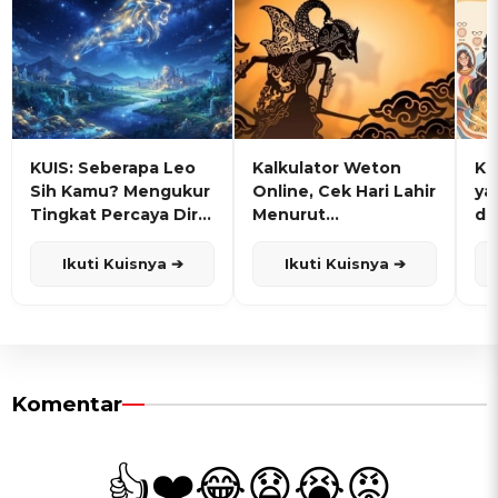
KUIS: Seberapa Leo
Kalkulator Weton
KU
Sih Kamu? Mengukur
Online, Cek Hari Lahir
ya
Tingkat Percaya Diri
Menurut
de
dan Karisma
Penanggalan Jawa
Ikuti Kuisnya ➔
Ikuti Kuisnya ➔
Komentar
👍
❤️
😂
😧
😭
😡