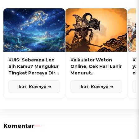
KUIS: Seberapa Leo
Kalkulator Weton
KU
Sih Kamu? Mengukur
Online, Cek Hari Lahir
ya
Tingkat Percaya Diri
Menurut
de
dan Karisma
Penanggalan Jawa
Ikuti Kuisnya ➔
Ikuti Kuisnya ➔
Komentar