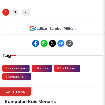
1
2
>
Jadikan Sumber Pilihan
Tag
# donor darah
# Penting
# Era Modern
# kemanusiaan
CARI TAHU
Kumpulan Kuis Menarik