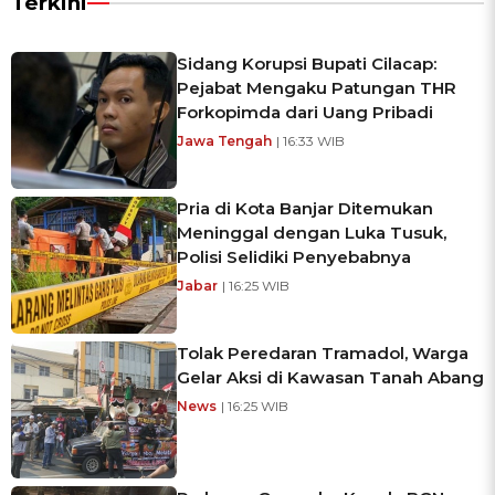
Terkini
Sidang Korupsi Bupati Cilacap:
Pejabat Mengaku Patungan THR
Forkopimda dari Uang Pribadi
Jawa Tengah
| 16:33 WIB
Pria di Kota Banjar Ditemukan
Meninggal dengan Luka Tusuk,
Polisi Selidiki Penyebabnya
Jabar
| 16:25 WIB
Tolak Peredaran Tramadol, Warga
Gelar Aksi di Kawasan Tanah Abang
News
| 16:25 WIB