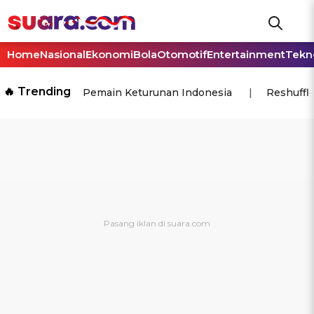
Home
Nasional
Ekonomi
Bola
Otomotif
Entertainment
Tekn
🔥 Trending
Pemain Keturunan Indonesia
Reshuffl