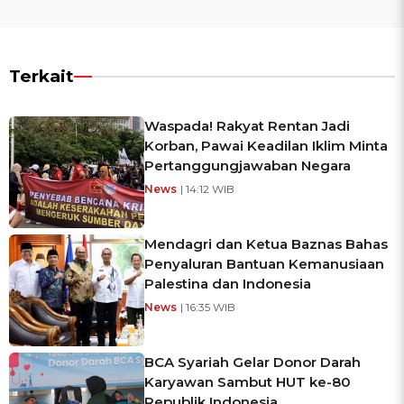
Terkait
Waspada! Rakyat Rentan Jadi
Korban, Pawai Keadilan Iklim Minta
Pertanggungjawaban Negara
News
| 14:12 WIB
Mendagri dan Ketua Baznas Bahas
Penyaluran Bantuan Kemanusiaan
Palestina dan Indonesia
News
| 16:35 WIB
BCA Syariah Gelar Donor Darah
Karyawan Sambut HUT ke-80
Republik Indonesia