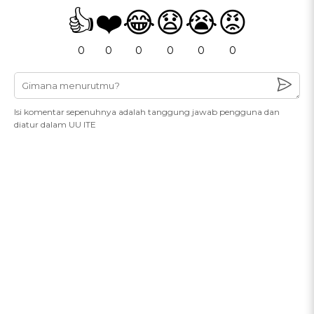
👍
❤️
😂
😧
😭
😡
0
0
0
0
0
0
Isi komentar sepenuhnya adalah tanggung jawab pengguna dan
diatur dalam UU ITE