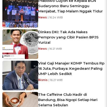
Prabowo Guyon ke Kepala BGN
Sudaryono: Baru Seminggu
Menjabat, Tiap Malam Nggak Tidur
News
| 16:24 WIB
Dinkes DKI: Tak Ada Nakes
Pemprov yang Cibir Pasien BPJS
Yurizal
News
| 16:21 WIB
Viral Gaji Manajer KDMP Tembus Rp
16 Juta, Purbaya: Kegedean! Paling
UMP Lebih Sedikit
Bisnis
| 16:21 WIB
The Caffeine Club Hadir di
Bandung, Bisa Ngopi Setiap Hari
Selama Sebulan