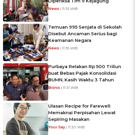
Diperiksa Tim 9 Kejagung
News
| 11:35 WIB
Temuan 995 Senjata di Sekolah
Disebut Ancaman Serius bagi
Keamanan Negara
News
| 11:35 WIB
Purbaya Relakan Rp 500 Triliun
buat Bebas Pajak Konsolidasi
BUMN, Kasih Waktu 3 Tahun
Bisnis
| 11:31 WIB
Ulasan Recipe for Farewell:
Memaknai Perpisahan Lewat
Sepiring Masakan
Your Say
| 11:30 WIB