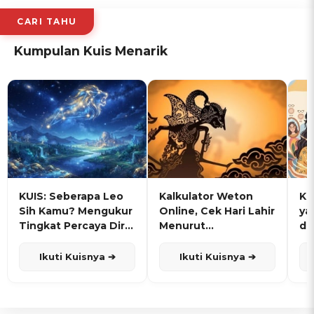
CARI TAHU
Kumpulan Kuis Menarik
KUIS: Seberapa Leo
Kalkulator Weton
KU
Sih Kamu? Mengukur
Online, Cek Hari Lahir
ya
Tingkat Percaya Diri
Menurut
de
dan Karisma
Penanggalan Jawa
Ikuti Kuisnya ➔
Ikuti Kuisnya ➔