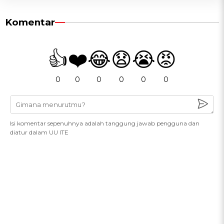
Komentar
👍
❤️
😂
😧
😭
😡
0
0
0
0
0
0
Isi komentar sepenuhnya adalah tanggung jawab pengguna dan
diatur dalam UU ITE