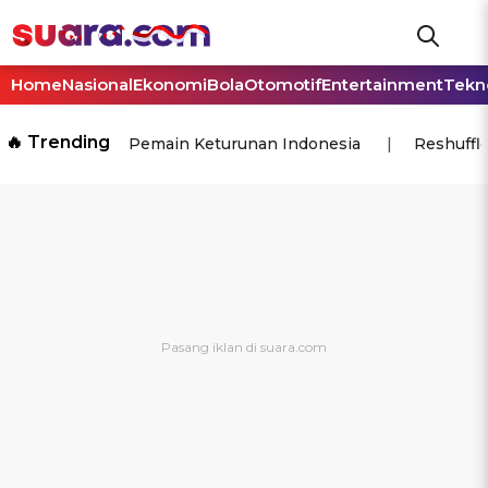
Home
Nasional
Ekonomi
Bola
Otomotif
Entertainment
Tekn
🔥 Trending
Pemain Keturunan Indonesia
Reshuffl