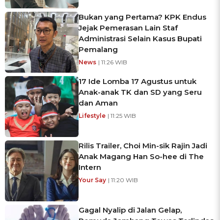
Bukan yang Pertama? KPK Endus
Jejak Pemerasan Lain Staf
Administrasi Selain Kasus Bupati
Pemalang
News
| 11:26 WIB
17 Ide Lomba 17 Agustus untuk
Anak-anak TK dan SD yang Seru
dan Aman
Lifestyle
| 11:25 WIB
Rilis Trailer, Choi Min-sik Rajin Jadi
Anak Magang Han So-hee di The
Intern
Your Say
| 11:20 WIB
Gagal Nyalip di Jalan Gelap,