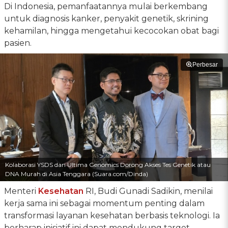
Di Indonesia, pemanfaatannya mulai berkembang
untuk diagnosis kanker, penyakit genetik, skrining
kehamilan, hingga mengetahui kecocokan obat bagi
pasien.
Perbesar
Kolaborasi YSDS dan Ultima Genomics Dorong Akses Tes Genetik atau
DNA Murah di Asia Tenggara (Suara.com/Dinda)
Menteri
Kesehatan
RI, Budi Gunadi Sadikin, menilai
kerja sama ini sebagai momentum penting dalam
transformasi layanan kesehatan berbasis teknologi. Ia
berharap inisiatif ini dapat mendukung target