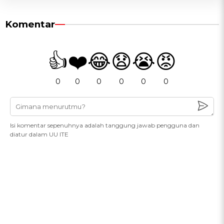
Komentar
👍
❤️
😂
😧
😭
😡
0
0
0
0
0
0
Isi komentar sepenuhnya adalah tanggung jawab pengguna dan
diatur dalam UU ITE