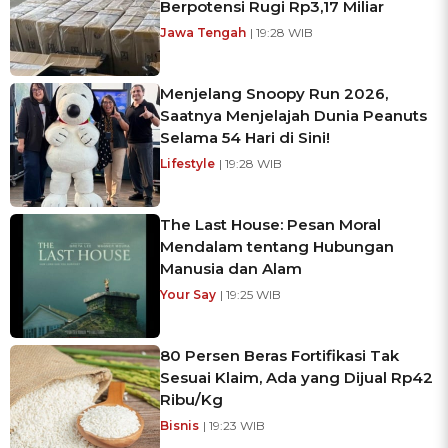
Berpotensi Rugi Rp3,17 Miliar
Jawa Tengah
| 19:28 WIB
Menjelang Snoopy Run 2026,
Saatnya Menjelajah Dunia Peanuts
Selama 54 Hari di Sini!
Lifestyle
| 19:28 WIB
The Last House: Pesan Moral
Mendalam tentang Hubungan
Manusia dan Alam
Your Say
| 19:25 WIB
80 Persen Beras Fortifikasi Tak
Sesuai Klaim, Ada yang Dijual Rp42
Ribu/Kg
Bisnis
| 19:23 WIB