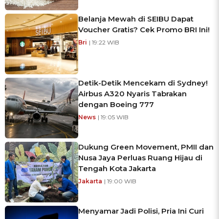
Belanja Mewah di SEIBU Dapat
Voucher Gratis? Cek Promo BRI Ini!
Bri
| 19:22 WIB
Detik-Detik Mencekam di Sydney!
Airbus A320 Nyaris Tabrakan
dengan Boeing 777
News
| 19:05 WIB
Dukung Green Movement, PMII dan
Nusa Jaya Perluas Ruang Hijau di
Tengah Kota Jakarta
Jakarta
| 19:00 WIB
Menyamar Jadi Polisi, Pria Ini Curi