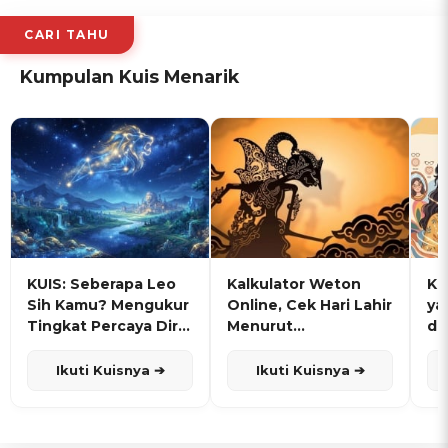
CARI TAHU
Kumpulan Kuis Menarik
KUIS: Seberapa Leo
Kalkulator Weton
KU
Sih Kamu? Mengukur
Online, Cek Hari Lahir
ya
Tingkat Percaya Diri
Menurut
de
dan Karisma
Penanggalan Jawa
Ikuti Kuisnya ➔
Ikuti Kuisnya ➔