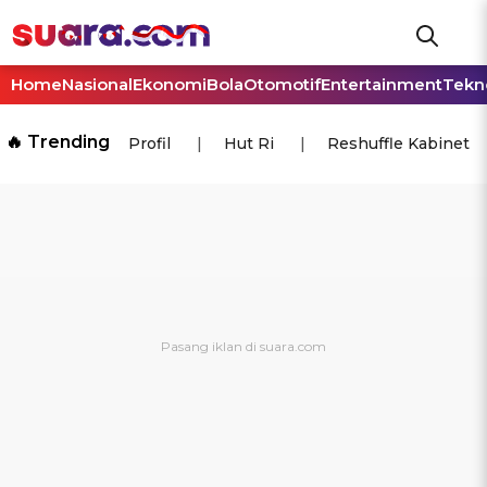
Home
Nasional
Ekonomi
Bola
Otomotif
Entertainment
Tekn
🔥 Trending
Profil
Hut Ri
Reshuffle Kabinet