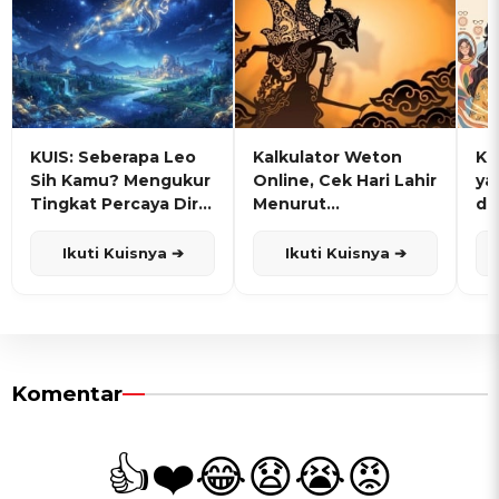
KUIS: Seberapa Leo
Kalkulator Weton
KU
Sih Kamu? Mengukur
Online, Cek Hari Lahir
ya
Tingkat Percaya Diri
Menurut
de
dan Karisma
Penanggalan Jawa
Ikuti Kuisnya ➔
Ikuti Kuisnya ➔
Komentar
👍
❤️
😂
😧
😭
😡