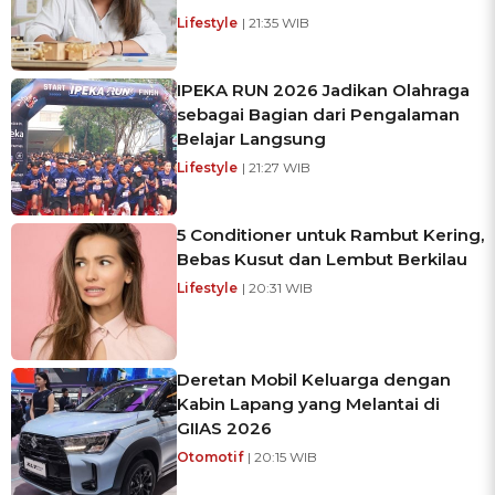
Lifestyle
| 21:35 WIB
IPEKA RUN 2026 Jadikan Olahraga
sebagai Bagian dari Pengalaman
Belajar Langsung
Lifestyle
| 21:27 WIB
5 Conditioner untuk Rambut Kering,
Bebas Kusut dan Lembut Berkilau
Lifestyle
| 20:31 WIB
Deretan Mobil Keluarga dengan
Kabin Lapang yang Melantai di
GIIAS 2026
Otomotif
| 20:15 WIB