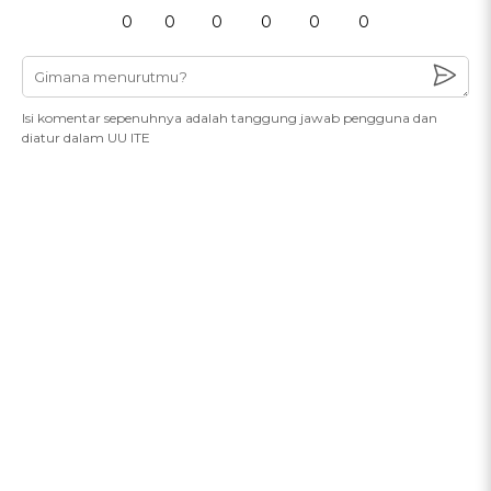
0
0
0
0
0
0
Isi komentar sepenuhnya adalah tanggung jawab pengguna dan
diatur dalam UU ITE