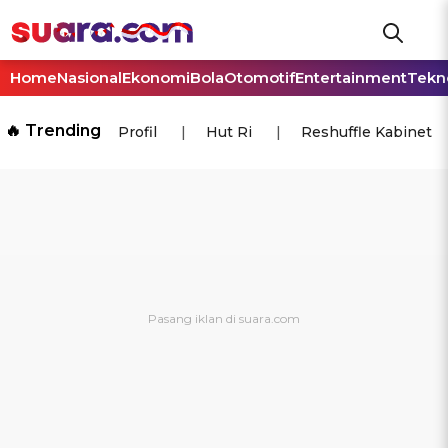
Home
Nasional
Ekonomi
Bola
Otomotif
Entertainment
Tekn
🔥 Trending
Profil
Hut Ri
Reshuffle Kabinet