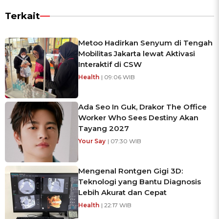
Terkait
Metoo Hadirkan Senyum di Tengah
Mobilitas Jakarta lewat Aktivasi
Interaktif di CSW
Health
| 09:06 WIB
Ada Seo In Guk, Drakor The Office
Worker Who Sees Destiny Akan
Tayang 2027
Your Say
| 07:30 WIB
Mengenal Rontgen Gigi 3D:
Teknologi yang Bantu Diagnosis
Lebih Akurat dan Cepat
Health
| 22:17 WIB