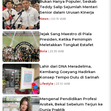
Bukan Hanya Populer, Seskab
Teddy Salip Sejumlah Menteri
Senior dalam Urusan Kinerja
News
| 00:19 WIB
Jejak Sang Maestro di Piala
Presiden, Ketika Pemimpin
Meletakkan Tongkat Estafet
Bola
| 23:35 WIB
Lahir dari DNA Meradelima,
Kembang Goeyang Hadirkan
Konsep Tempo Dulu di Sarinah
Lifestyle
| 23:10 WIB
Mengenal Pendidikan Profesi
Arsitek, Bekal Sebelum Terjun ke
Dunia Praktik