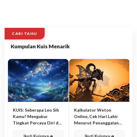
CARI TAHU
Kumpulan Kuis Menarik
KUIS: Seberapa Leo Sih
Kalkulator Weton
Kamu? Mengukur
Online, Cek Hari Lahir
Tingkat Percaya Diri dan
Menurut Penanggalan
Karisma
Jawa
Ikuti Kuisnya ➔
Ikuti Kuisnya ➔