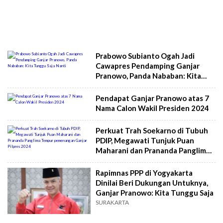
Prabowo Subianto Ogah Jadi
Cawapres Pendamping Ganjar
Pranowo, Panda Nababan: Kita
Tunggu Saja Nanti
Pendapat Ganjar Pranowo atas 7
Nama Calon Wakil Presiden 2024
Perkuat Trah Soekarno di Tubuh
PDIP, Megawati Tunjuk Puan
Maharani dan Prananda Panglima
Tempur pemenangan Ganjar
Pilpres 2024
Rapimnas PPP di Yogyakarta
Dinilai Beri Dukungan Untuknya,
Ganjar Pranowo: Kita Tunggu Saja
SURAKARTA