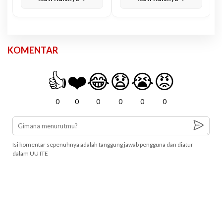
KOMENTAR
👍
❤️
😂
😧
😭
😡
0
0
0
0
0
0
Isi komentar sepenuhnya adalah tanggung jawab pengguna dan diatur
dalam UU ITE