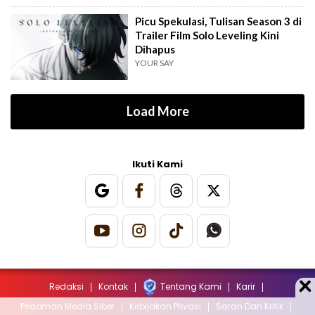
Picu Spekulasi, Tulisan Season 3 di
Trailer Film Solo Leveling Kini
Dihapus
YOUR SAY
Load More
Ikuti Kami
Redaksi
Kontak
Tentang Kami
Karir
Pedoman Media Siber
Kebijakan Privasi
Saran Dan Kritik