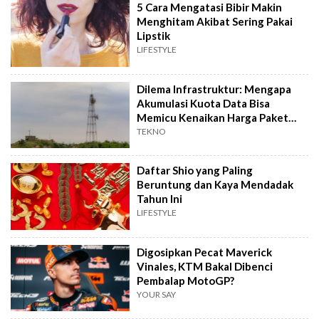
5 Cara Mengatasi Bibir Makin
Menghitam Akibat Sering Pakai
Lipstik
LIFESTYLE
Dilema Infrastruktur: Mengapa
Akumulasi Kuota Data Bisa
Memicu Kenaikan Harga Paket
Internet?
TEKNO
Daftar Shio yang Paling
Beruntung dan Kaya Mendadak
Tahun Ini
LIFESTYLE
Digosipkan Pecat Maverick
Vinales, KTM Bakal Dibenci
Pembalap MotoGP?
YOUR SAY