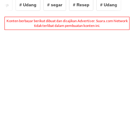
sep
# Udang
# segar
# Resep
# Udang