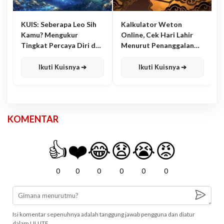
KUIS: Seberapa Leo Sih
Kalkulator Weton
Kamu? Mengukur
Online, Cek Hari Lahir
Tingkat Percaya Diri dan
Menurut Penanggalan
Karisma
Jawa
Ikuti Kuisnya ➔
Ikuti Kuisnya ➔
KOMENTAR
👍
❤️
😂
😧
😭
😡
0
0
0
0
0
0
Isi komentar sepenuhnya adalah tanggung jawab pengguna dan diatur
dalam UU ITE