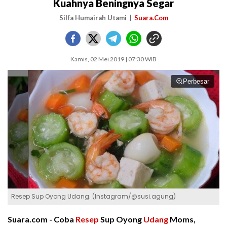
Kuahnya Beningnya Segar
Silfa Humairah Utami
Suara.Com
Kamis, 02 Mei 2019 | 07:30 WIB
Perbesar
Resep Sup Oyong Udang. (Instagram/@susi.agung)
Suara.com -
Coba
Resep
Sup Oyong
Udang
Moms,