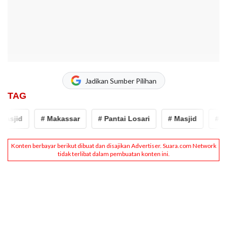
Jadikan Sumber Pilihan
TAG
asjid
# Makassar
# Pantai Losari
# Masjid
# Ma