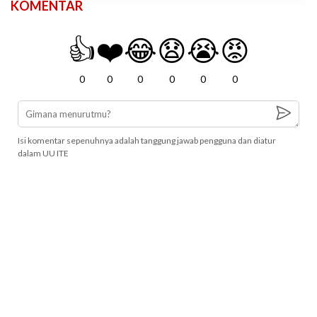
KOMENTAR
👍
❤️
😂
😧
😭
😡
0
0
0
0
0
0
Isi komentar sepenuhnya adalah tanggung jawab pengguna dan diatur
dalam UU ITE