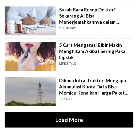
Susah Baca Resep Dokter?
Sekarang AI Bisa
Menerjemahkannya dalam
Hitungkan Detik!
YOUR SAY
5 Cara Mengatasi Bibir Makin
Menghitam Akibat Sering Pakai
Lipstik
LIFESTYLE
Dilema Infrastruktur: Mengapa
Akumulasi Kuota Data Bisa
Memicu Kenaikan Harga Paket
Internet?
TEKNO
Load More