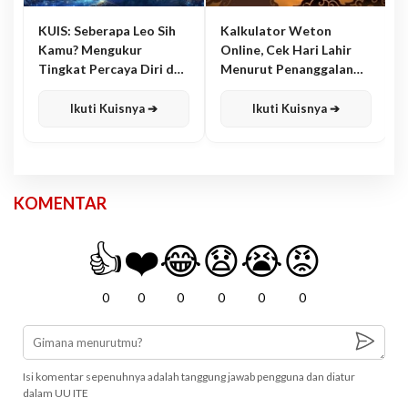
KUIS: Seberapa Leo Sih
Kalkulator Weton
Kamu? Mengukur
Online, Cek Hari Lahir
Tingkat Percaya Diri dan
Menurut Penanggalan
Karisma
Jawa
Ikuti Kuisnya ➔
Ikuti Kuisnya ➔
KOMENTAR
👍
❤️
😂
😧
😭
😡
0
0
0
0
0
0
Isi komentar sepenuhnya adalah tanggung jawab pengguna dan diatur
dalam UU ITE