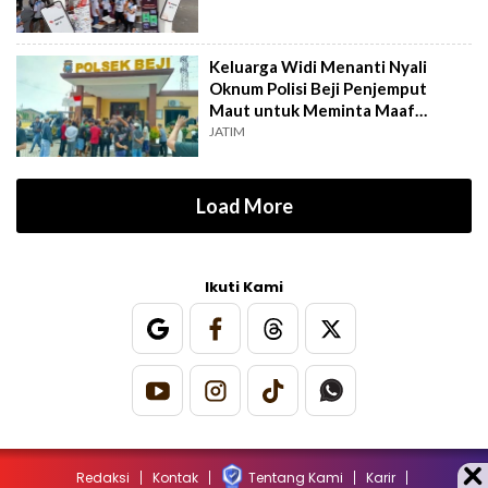
Keluarga Widi Menanti Nyali
Oknum Polisi Beji Penjemput
Maut untuk Meminta Maaf
Langsung
JATIM
Load More
Ikuti Kami
Redaksi
Kontak
Tentang Kami
Karir