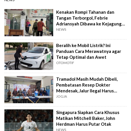
Kenakan Rompi Tahanan dan
Tangan Terborgol, Febrie
Adriansyah Dibawa ke Kejagung
untuk Diperiksa
NEWS
Beralih ke Mobil Listrik? Ini
Panduan Cara Merawatnya agar
Tetap Optimal dan Awet
OTOMOTIF
Tramadol Masih Mudah Dibeli,
Pembatasan Resep Dokter
Mendesak, Jalur Ilegal Harus
Distop
JOGJA
Singapura Siapkan Cara Khusus
Matikan Mitchell Baker, John
Herdman Harus Putar Otak
NEWS