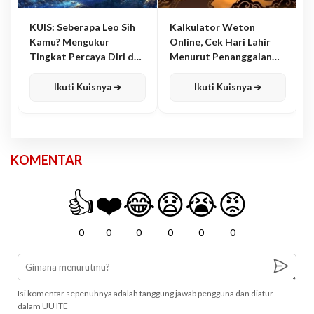
KUIS: Seberapa Leo Sih
Kalkulator Weton
Kamu? Mengukur
Online, Cek Hari Lahir
Tingkat Percaya Diri dan
Menurut Penanggalan
Karisma
Jawa
Ikuti Kuisnya ➔
Ikuti Kuisnya ➔
KOMENTAR
👍
❤️
😂
😧
😭
😡
0
0
0
0
0
0
Isi komentar sepenuhnya adalah tanggung jawab pengguna dan diatur
dalam UU ITE