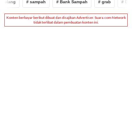
ulang
# sampah
# Bank Sampah
# grab
# Dano