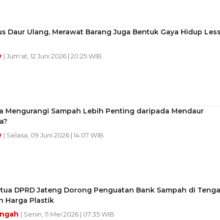
us Daur Ulang, Merawat Barang Juga Bentuk Gaya Hidup Les
y
| Jum'at, 12 Juni 2026 | 20:25 WIB
 Mengurangi Sampah Lebih Penting daripada Mendaur
a?
y
| Selasa, 09 Juni 2026 | 14:07 WIB
etua DPRD Jateng Dorong Penguatan Bank Sampah di Teng
 Harga Plastik
engah
| Senin, 11 Mei 2026 | 07:35 WIB