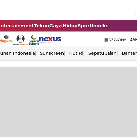
Entertainment
Tekno
Gaya Hidup
Sport
Indeks
REGIONAL:
JA
unan Indonesia
Sunscreen
Hut Ri
Sepatu Jalan
Bante