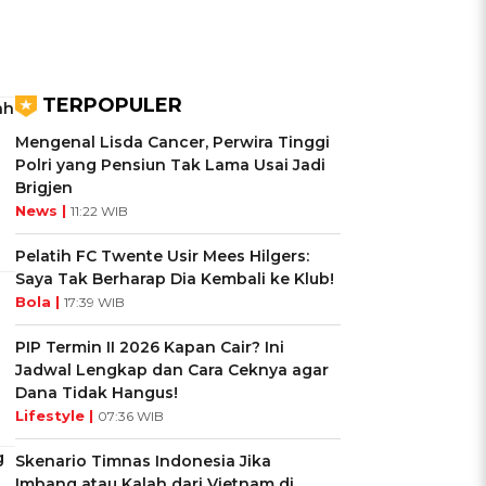
TERPOPULER
ah
Mengenal Lisda Cancer, Perwira Tinggi
Polri yang Pensiun Tak Lama Usai Jadi
Brigjen
News |
11:22 WIB
Pelatih FC Twente Usir Mees Hilgers:
Saya Tak Berharap Dia Kembali ke Klub!
Bola |
17:39 WIB
PIP Termin II 2026 Kapan Cair? Ini
Jadwal Lengkap dan Cara Ceknya agar
Dana Tidak Hangus!
Lifestyle |
07:36 WIB
g
Skenario Timnas Indonesia Jika
Imbang atau Kalah dari Vietnam di