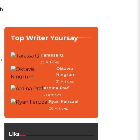
ah
Top Writer Yoursay
Tarassa Q.
n
33 Articles
Oktavia
Ningrum
31 Articles
Ardina Praf
21 Articles
Ryan Farizzal
20 Articles
Liks