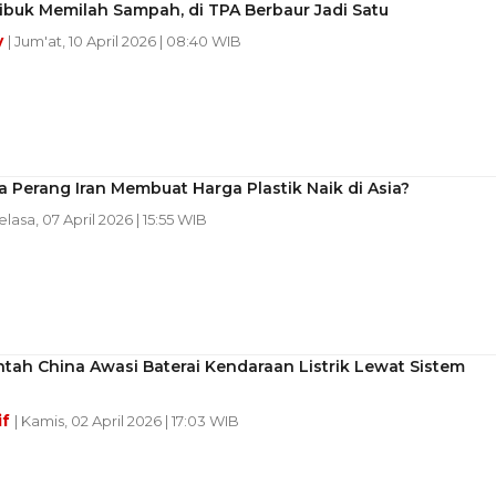
ibuk Memilah Sampah, di TPA Berbaur Jadi Satu
y
| Jum'at, 10 April 2026 | 08:40 WIB
Perang Iran Membuat Harga Plastik Naik di Asia?
elasa, 07 April 2026 | 15:55 WIB
tah China Awasi Baterai Kendaraan Listrik Lewat Sistem
if
| Kamis, 02 April 2026 | 17:03 WIB