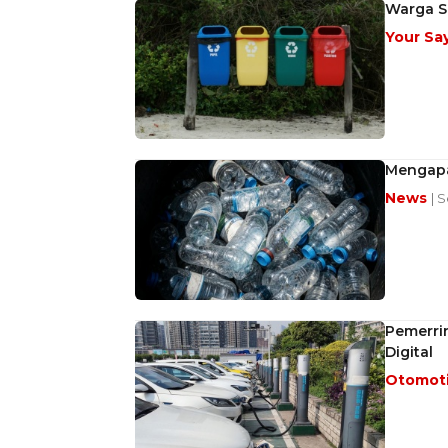
Warga S
Your Sa
Mengapa 
News
| S
Pemerrin
Digital
Otomot