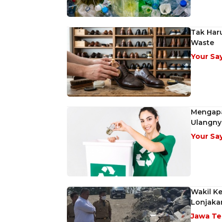
Tak Har
Waste
Your Sa
Mengapa
Ulangny
Your Sa
Wakil K
Lonjakan
Jawa T