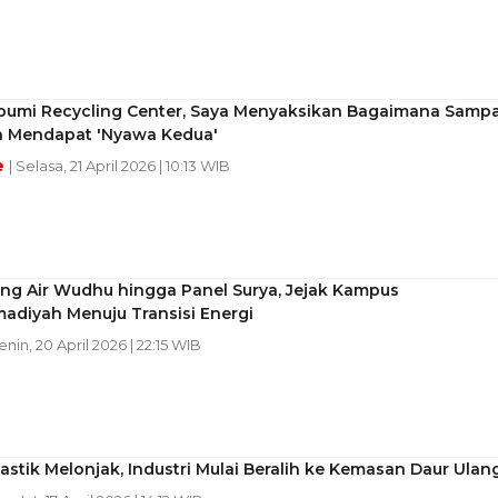
abumi Recycling Center, Saya Menyaksikan Bagaimana Samp
a Mendapat 'Nyawa Kedua'
e
| Selasa, 21 April 2026 | 10:13 WIB
ang Air Wudhu hingga Panel Surya, Jejak Kampus
diyah Menuju Transisi Energi
enin, 20 April 2026 | 22:15 WIB
astik Melonjak, Industri Mulai Beralih ke Kemasan Daur Ulan