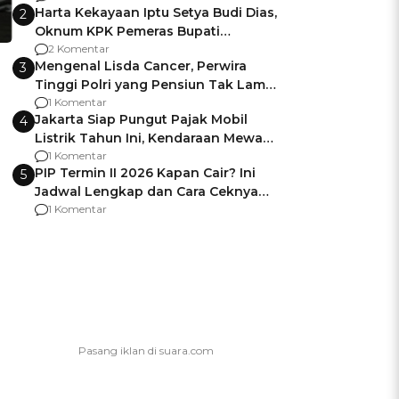
Harta Kekayaan Iptu Setya Budi Dias,
2
Oknum KPK Pemeras Bupati
Pemalang
2 Komentar
Mengenal Lisda Cancer, Perwira
3
Tinggi Polri yang Pensiun Tak Lama
Usai Jadi Brigjen
1 Komentar
Jakarta Siap Pungut Pajak Mobil
4
Listrik Tahun Ini, Kendaraan Mewah
Kena hingga 75% PKB
1 Komentar
PIP Termin II 2026 Kapan Cair? Ini
5
Jadwal Lengkap dan Cara Ceknya
agar Dana Tidak Hangus!
1 Komentar