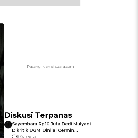
Diskusi Terpanas
Sayembara Rp10 Juta Dedi Mulyadi
1
Dikritik UGM, Dinilai Cermin
Gagalnya Negara Jamin Keamanan
6 Komentar