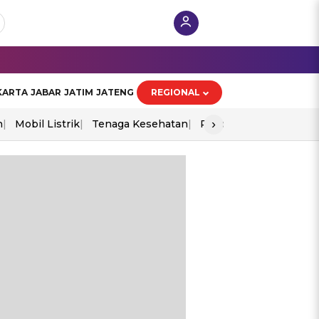
KARTA
JABAR
JATIM
JATENG
REGIONAL
›
n
Mobil Listrik
Tenaga Kesehatan
Piala Aff 2026
Ekono