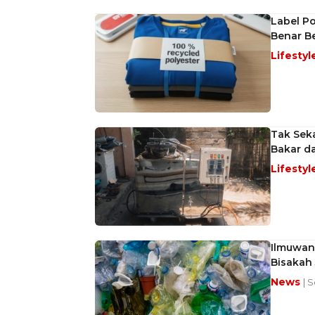
Label Po
Benar B
Lifestyl
Tak Seka
Bakar da
Lifestyl
Ilmuwan 
Bisakah
News
| S