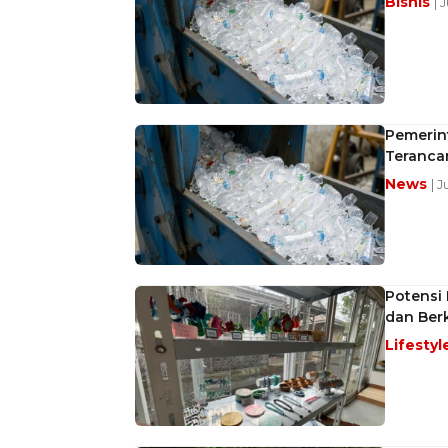
Bisnis
| 
Pemerint
Teranca
News
| J
Potensi
dan Ber
Lifestyl