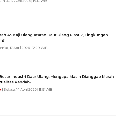
Jum'at, 17 April 2026 | 14:12 WIB
ah AS Kaji Ulang Aturan Daur Ulang Plastik, Lingkungan
m?
um'at, 17 April 2026 | 12:20 WIB
 Besar Industri Daur Ulang, Mengapa Masih Dianggap Murah
kualitas Rendah?
e
| Selasa, 14 April 2026 | 11:13 WIB