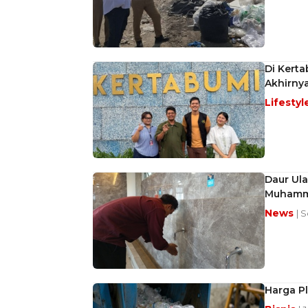
Di Kert
Akhirny
Lifestyl
Daur Ul
Muhamma
News
| S
Harga Pl