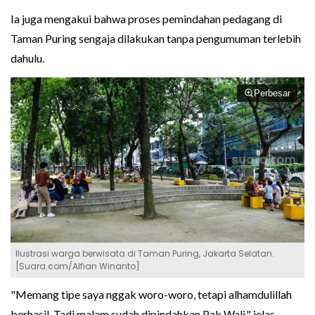
Ia juga mengakui bahwa proses pemindahan pedagang di
Taman Puring sengaja dilakukan tanpa pengumuman terlebih
dahulu.
Perbesar
Ilustrasi warga berwisata di Taman Puring, Jakarta Selatan.
[Suara.com/Alfian Winanto]
"Memang tipe saya nggak woro-woro, tetapi alhamdulillah
berhasil. Tadi malam sudah dipindahkan Pak Wali," jelas