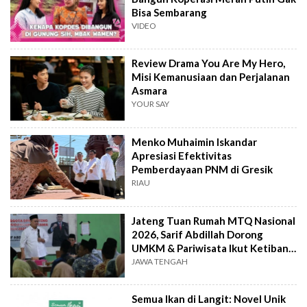
Bisa Sembarang
VIDEO
Review Drama You Are My Hero,
Misi Kemanusiaan dan Perjalanan
Asmara
YOUR SAY
Menko Muhaimin Iskandar
Apresiasi Efektivitas
Pemberdayaan PNM di Gresik
RIAU
Jateng Tuan Rumah MTQ Nasional
2026, Sarif Abdillah Dorong
UMKM & Pariwisata Ikut Ketiban
Berkah
JAWA TENGAH
Semua Ikan di Langit: Novel Unik