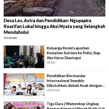
Desa Les, Astra dan Pendidikan: Ngupapira
Kearifan Lokal hingga Aksi Nyata yang Selangkah
Mendahului
YOUR SAY
Keluarga Resmi Laporkan
Kematian Sutrimo ke Polisi, Siap
Jika Harus Diautopsi
NEWS
Pendidikan Berstandar
Internasional Semakin
Dibutuhkan, Bekali Anak dengan
Keterampilan Masa Depan
LIFESTYLE
Tiga Dara | Wamenkop Ungkap
Bangun Koperasi Merah Putih Gak