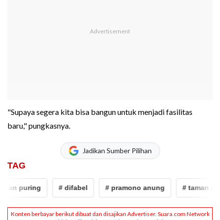
"Supaya segera kita bisa bangun untuk menjadi fasilitas
baru," pungkasnya.
Jadikan Sumber Pilihan
TAG
man puring
# difabel
# pramono anung
# taman puri