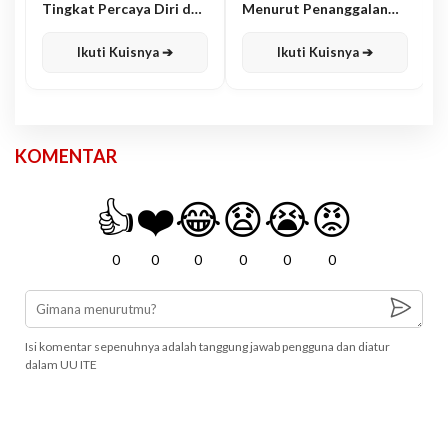
Tingkat Percaya Diri dan
Menurut Penanggalan
Karisma
Jawa
Ikuti Kuisnya ➔
Ikuti Kuisnya ➔
KOMENTAR
👍
❤️
😂
😧
😭
😡
0
0
0
0
0
0
Isi komentar sepenuhnya adalah tanggung jawab pengguna dan diatur
dalam UU ITE