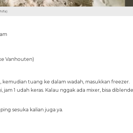
hifa)
eam
ake Vanhouten)
t, kemudian tuang ke dalam wadah, masukkan freezer.
 jam 1 udah keras. Kalau nggak ada mixer, bisa diblende
pping sesuka kalian juga ya.