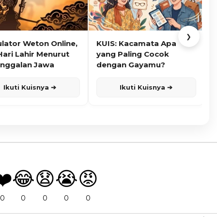
❯
ulator Weton Online,
KUIS: Kacamata Apa
K
Hari Lahir Menurut
yang Paling Cocok
nggalan Jawa
dengan Gayamu?
Ikuti Kuisnya ➔
Ikuti Kuisnya ➔
❤️
😂
😧
😭
😡
0
0
0
0
0