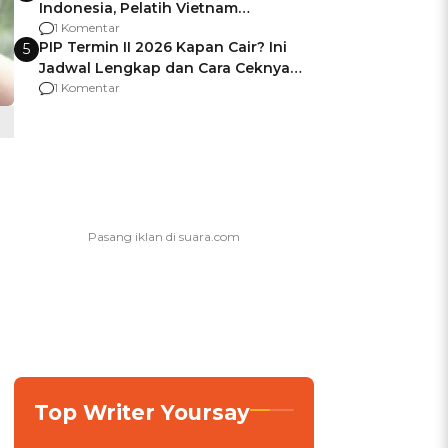
Indonesia, Pelatih Vietnam
Berencana Pakai Jimat di Pakansari
1 Komentar
PIP Termin II 2026 Kapan Cair? Ini
5
Jadwal Lengkap dan Cara Ceknya
agar Dana Tidak Hangus!
1 Komentar
Top Writer Yoursay