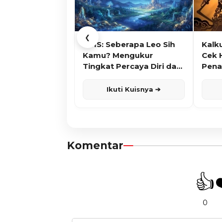
❮
KUIS: Seberapa Leo Sih
Kalk
Kamu? Mengukur
Cek 
Tingkat Percaya Diri dan
Pena
Karisma
Ikuti Kuisnya ➔
Komentar
👍
0