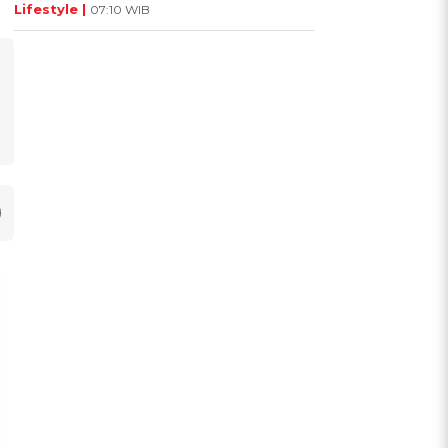
Lifestyle |
07:10 WIB