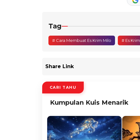
Tag
# Cara Membuat Es Krim Milo
# Es Krim
Share Link
CARI TAHU
Kumpulan Kuis Menarik