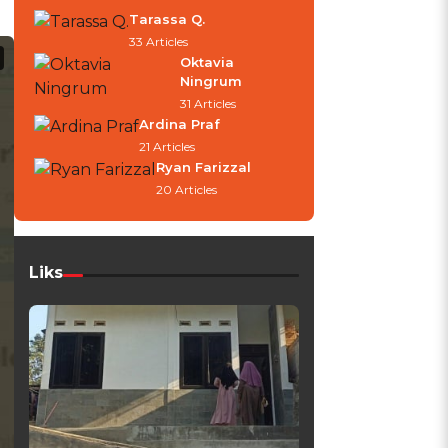
Tarassa Q.
33 Articles
Oktavia
Ningrum
31 Articles
Ardina Praf
21 Articles
Ryan Farizzal
20 Articles
Liks