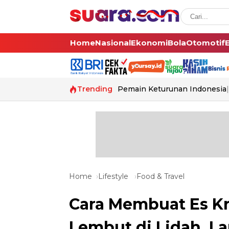
Home
Nasional
Ekonomi
Bola
Otomotif
Trending
Pemain Keturunan Indonesia
Home
Lifestyle
Food & Travel
Cara Membuat Es Kr
Lembut di Lidah, L