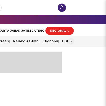
KARTA
JABAR
JATIM
JATENG
REGIONAL
›
creen
Perang As-Iran
Ekonomi
Hut Ri