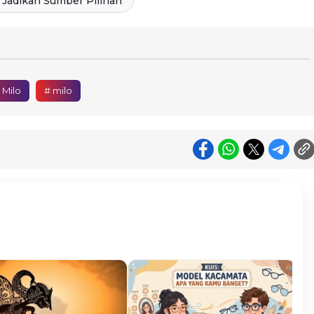
Jadikan Sumber Pilihan
 Milo
# milo