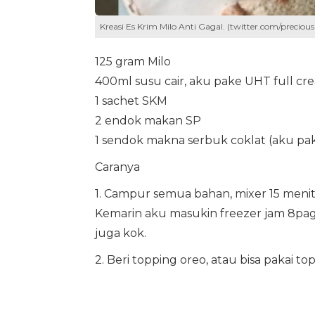
Kreasi Es Krim Milo Anti Gagal. (twitter.com/precious
125 gram Milo
400ml susu cair, aku pake UHT full cr
1 sachet SKM
2 endok makan SP
1 sendok makna serbuk coklat (aku p
Caranya
1. Campur semua bahan, mixer 15 meni
Kemarin aku masukin freezer jam 8pagi,
juga kok.
2. Beri topping oreo, atau bisa pakai to