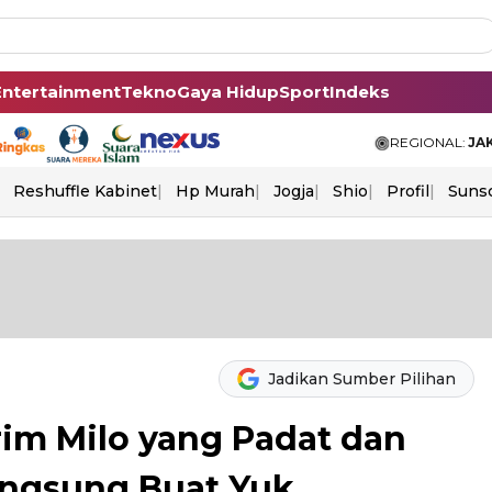
Entertainment
Tekno
Gaya Hidup
Sport
Indeks
REGIONAL:
JA
Reshuffle Kabinet
Hp Murah
Jogja
Shio
Profil
Suns
Jadikan Sumber Pilihan
im Milo yang Padat dan
angsung Buat Yuk