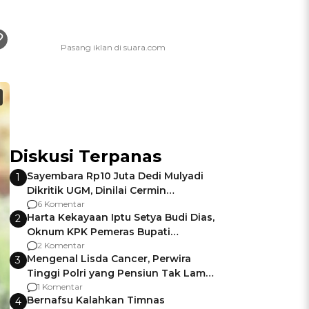
Diskusi Terpanas
Sayembara Rp10 Juta Dedi Mulyadi
1
Dikritik UGM, Dinilai Cermin
Gagalnya Negara Jamin Keamanan
6 Komentar
Harta Kekayaan Iptu Setya Budi Dias,
2
Oknum KPK Pemeras Bupati
Pemalang
2 Komentar
Mengenal Lisda Cancer, Perwira
3
Tinggi Polri yang Pensiun Tak Lama
Usai Jadi Brigjen
1 Komentar
Bernafsu Kalahkan Timnas
4