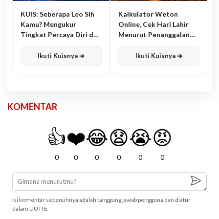
KUIS: Seberapa Leo Sih
Kalkulator Weton
Kamu? Mengukur
Online, Cek Hari Lahir
Tingkat Percaya Diri dan
Menurut Penanggalan
Karisma
Jawa
Ikuti Kuisnya ➔
Ikuti Kuisnya ➔
KOMENTAR
👍
❤️
😂
😧
😭
😡
0
0
0
0
0
0
Isi komentar sepenuhnya adalah tanggung jawab pengguna dan diatur
dalam UU ITE