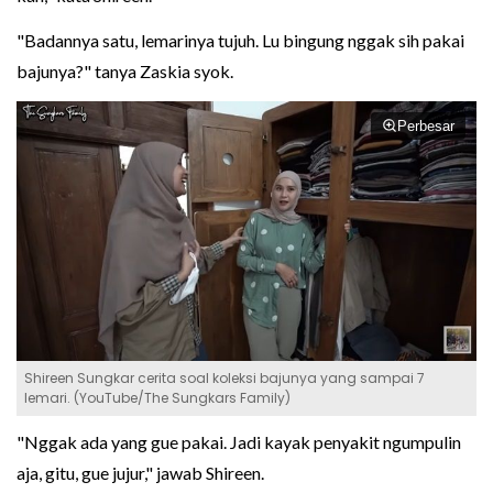
"Badannya satu, lemarinya tujuh. Lu bingung nggak sih pakai
bajunya?" tanya Zaskia syok.
Perbesar
Shireen Sungkar cerita soal koleksi bajunya yang sampai 7
lemari. (YouTube/The Sungkars Family)
"Nggak ada yang gue pakai. Jadi kayak penyakit ngumpulin
aja, gitu, gue jujur," jawab Shireen.