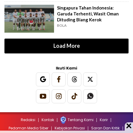
Singapura Tahan Indonesia:
Garuda Terhenti, Wasit Oman
Dituding Biang Kerok
BOLA
Load More
Ikuti Kami
Redaksi
Kontak
Tentang Kami
Karir
Pedoman Media Siber
Kebijakan Privasi
Saran Dan Kritik