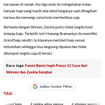
karyawan di rumah. Ibu tiga anak itu mengatakan kalau
banyak baju yang masih ada label harganya saat dibagikan
karena dia memang cuma hobi membelinya saja.
Berbeda dengan Shireen, Zaskia justru tidak begitu hobi
belanja baju. Terlebih, istri Hanung Bramantyo itu memiliki
brand
baju sendiri. Ia biasanya membeli baju sesuai
kebutuhan sehingga bisa langsung dipakai dan tidak
ditumpuk begitu saja di lemari.
Baca Juga:
Fenny Bauty Ingin Punya 12 Cucu dari
Shireen dan Zaskia Sungkar
Jadikan Sumber Pilihan
TAG
 lemari baju
# zaskia adya mecca
# shireen sungkar