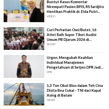
Buntut Kasus Komentar
Nirempati Pasien BPJS, RS Sardjito
Hentikan Praktik dr. Elda Putri
Rahard
VIDEO
Curi Perhatian Owi/Butet, 16
Atlet Raih Super Tiket Audisi
Umum PB Djarum 2026 di
Makassar
SPORT
Urgen, Mengubah Keahlian
Individual Manajemen
Pengetahuan di Setjen DPR Jadi
Kekuatan Institusional
DPR
1,3 Ton Obat Bius dalam Teh Cina
Disita Bea Cukai - TNI dari Kapal
Asing di Batam
NEWS