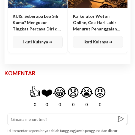
KUIS: Seberapa Leo Sih
Kalkulator Weton
Kamu? Mengukur
Online, Cek Hari Lahir
Tingkat Percaya Diri dan
Menurut Penanggalan
Karisma
Jawa
Ikuti Kuisnya ➔
Ikuti Kuisnya ➔
KOMENTAR
👍
❤️
😂
😧
😭
😡
0
0
0
0
0
0
Isi komentar sepenuhnya adalah tanggung jawab pengguna dan diatur