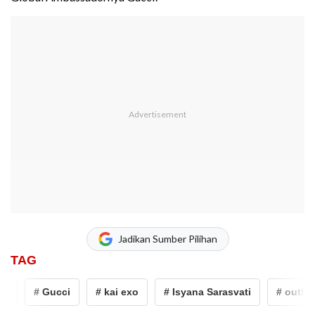
Jadikan Sumber Pilihan
TAG
# Gucci
# kai exo
# Isyana Sarasvati
# outfit