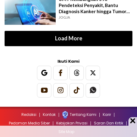
Pendeteksi Penyakit, Bantu
Diagnosis Kanker hingga Tumor
Otak Lebih Cepat
JOGJA
Load More
Ikuti Kami
Redaksi
Kontak
Tentang Kami
Karir
Pedoman Media Siber
Kebijakan Privasi
Saran Dan Kritik
Site Map