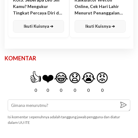
Kamu? Mengukur
Online, Cek Hari Lahir
Tingkat Percaya Diri dan
Menurut Penanggalan
Karisma
Jawa
Ikuti Kuisnya ➔
Ikuti Kuisnya ➔
KOMENTAR
👍
❤️
😂
😧
😭
😡
0
0
0
0
0
0
Isi komentar sepenuhnya adalah tanggung jawab pengguna dan diatur
dalam UU ITE