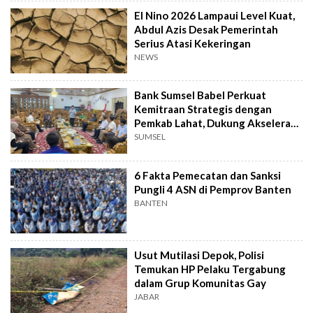
El Nino 2026 Lampaui Level Kuat,
Abdul Azis Desak Pemerintah
Serius Atasi Kekeringan
NEWS
Bank Sumsel Babel Perkuat
Kemitraan Strategis dengan
Pemkab Lahat, Dukung Akselerasi
Ekonomi Daerah
SUMSEL
6 Fakta Pemecatan dan Sanksi
Pungli 4 ASN di Pemprov Banten
BANTEN
Usut Mutilasi Depok, Polisi
Temukan HP Pelaku Tergabung
dalam Grup Komunitas Gay
JABAR