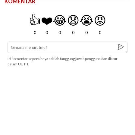
KOMENTAR
👍
❤️
😂
😧
😭
😡
0
0
0
0
0
0
Isi komentar sepenuhnya adalah tanggung jawab pengguna dan diatur
dalam UU ITE