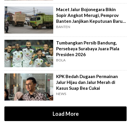
Macet Jalur Bojonegara Bikin
Sopir Angkot Merugi, Pemprov
Banten Janjikan Keputusan Baru 4
Hari Lagi
BANTEN
Tumbangkan Persib Bandung,
Persebaya Surabaya Juara Piala
Presiden 2026
BOLA
KPK Bedah Dugaan Permainan
Jalur Hijau dan Jalur Merah di
Kasus Suap Bea Cukai
NEWS
Load More