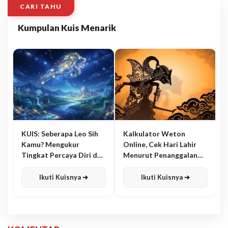
CARI TAHU
Kumpulan Kuis Menarik
KUIS: Seberapa Leo Sih
Kalkulator Weton
Kamu? Mengukur
Online, Cek Hari Lahir
Tingkat Percaya Diri dan
Menurut Penanggalan
Karisma
Jawa
Ikuti Kuisnya ➔
Ikuti Kuisnya ➔