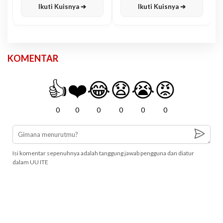
Ikuti Kuisnya ➔
Ikuti Kuisnya ➔
KOMENTAR
👍
❤️
😂
😧
😭
😡
0
0
0
0
0
0
Isi komentar sepenuhnya adalah tanggung jawab pengguna dan diatur
dalam UU ITE