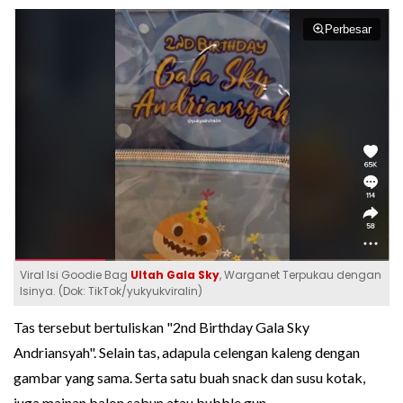
Perbesar
Viral Isi Goodie Bag
Ultah
Gala Sky
, Warganet Terpukau dengan
Isinya. (Dok: TikTok/yukyukviralin)
Tas tersebut bertuliskan "2nd Birthday Gala Sky
Andriansyah". Selain tas, adapula celengan kaleng dengan
gambar yang sama. Serta satu buah snack dan susu kotak,
juga mainan balon sabun atau bubble gun.