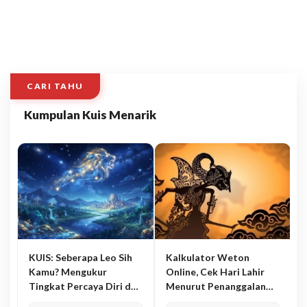
CARI TAHU
Kumpulan Kuis Menarik
KUIS: Seberapa Leo Sih
Kalkulator Weton
Kamu? Mengukur
Online, Cek Hari Lahir
Tingkat Percaya Diri dan
Menurut Penanggalan
Karisma
Jawa