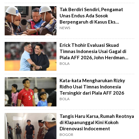
Tak Berdiri Sendiri, Pengamat
Unas Endus Ada Sosok
Berpengaruh di Kasus Eks
Jampidsus
NEWS
Erick Thohir Evaluasi Skuad
Timnas Indonesia Usai Gagal di
Piala AFF 2026, John Herdman
Out?
BOLA
Kata-kata Mengharukan Rizky
Ridho Usai Timnas Indonesia
Tersingkir dari Piala AFF 2026
BOLA
Tangis Haru Karsa, Rumah Reotnya
di Klapanunggal Kini Kokoh
Direnovasi Indocement
BOGOR