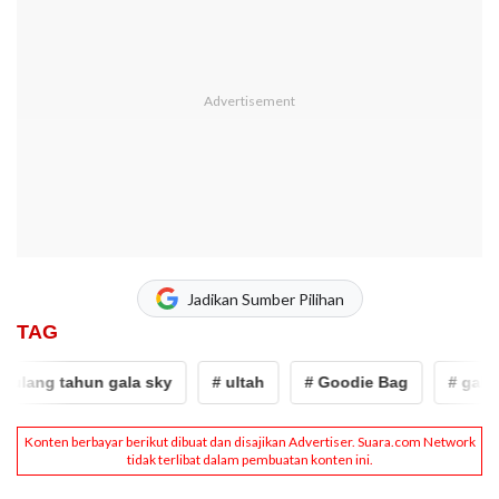
Jadikan Sumber Pilihan
TAG
ulang tahun gala sky
# ultah
# Goodie Bag
# gala sk