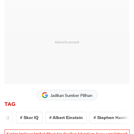
Jadikan Sumber Pilihan
TAG
 IQ
# Skor IQ
# Albert Einstein
# Stephen Hawking