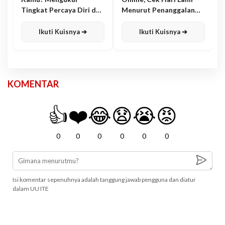
Tingkat Percaya Diri dan
Menurut Penanggalan
Karisma
Jawa
Ikuti Kuisnya ➔
Ikuti Kuisnya ➔
KOMENTAR
👍
❤️
😂
😧
😭
😡
0
0
0
0
0
0
Isi komentar sepenuhnya adalah tanggung jawab pengguna dan diatur
dalam UU ITE