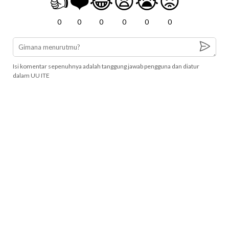
👍
❤️
😂
😧
😭
😡
0
0
0
0
0
0
Isi komentar sepenuhnya adalah tanggung jawab pengguna dan diatur
dalam UU ITE