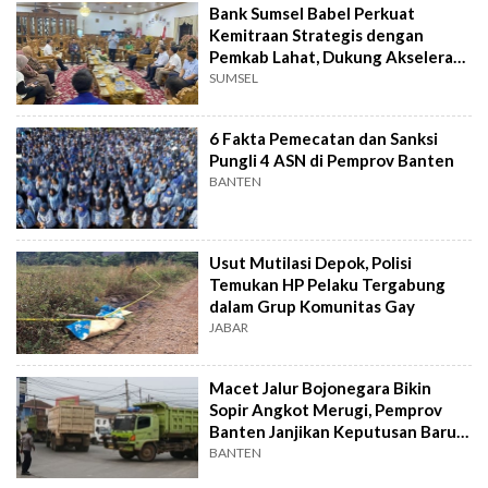
Bank Sumsel Babel Perkuat
Kemitraan Strategis dengan
Pemkab Lahat, Dukung Akselerasi
Ekonomi Daerah
SUMSEL
6 Fakta Pemecatan dan Sanksi
Pungli 4 ASN di Pemprov Banten
BANTEN
Usut Mutilasi Depok, Polisi
Temukan HP Pelaku Tergabung
dalam Grup Komunitas Gay
JABAR
Macet Jalur Bojonegara Bikin
Sopir Angkot Merugi, Pemprov
Banten Janjikan Keputusan Baru 4
Hari Lagi
BANTEN