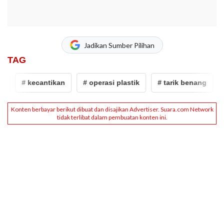
Jadikan Sumber Pilihan
TAG
# kecantikan
# operasi plastik
# tarik benang
# 