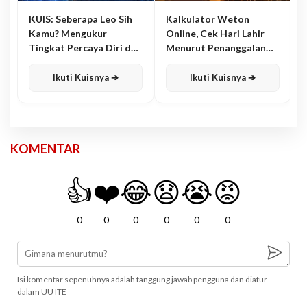
KUIS: Seberapa Leo Sih
Kalkulator Weton
Kamu? Mengukur
Online, Cek Hari Lahir
Tingkat Percaya Diri dan
Menurut Penanggalan
Karisma
Jawa
Ikuti Kuisnya ➔
Ikuti Kuisnya ➔
KOMENTAR
👍
❤️
😂
😧
😭
😡
0
0
0
0
0
0
Isi komentar sepenuhnya adalah tanggung jawab pengguna dan diatur
dalam UU ITE