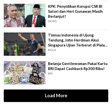
KPK: Penyidikan Korupsi CSR BI
Satori dan Heri Gunawan Masih
Berlanjut!
NEWS
Timnas Indonesia di Ujung
Tandung, John Herdman Akui
Singapura Ujian Terberat di Piala
AFF 2026
BOLA
Belanja Gentlewoman Pakai Kartu
BRI Dapat Cashback Rp300 Ribu!
BRI
Load More