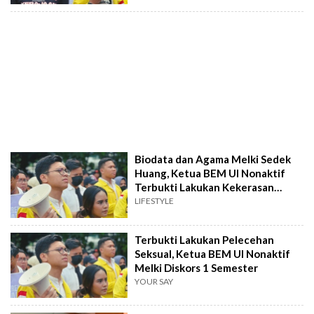
Biodata dan Agama Melki Sedek
Huang, Ketua BEM UI Nonaktif
Terbukti Lakukan Kekerasan
Seksual
LIFESTYLE
Terbukti Lakukan Pelecehan
Seksual, Ketua BEM UI Nonaktif
Melki Diskors 1 Semester
YOUR SAY