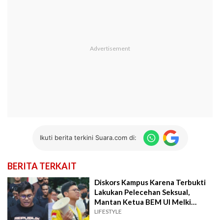
Ikuti berita terkini Suara.com di:
BERITA TERKAIT
Diskors Kampus Karena Terbukti
Lakukan Pelecehan Seksual,
Mantan Ketua BEM UI Melki
Sedek Semester Berapa?
LIFESTYLE