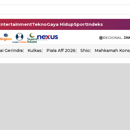
Entertainment
Tekno
Gaya Hidup
Sport
Indeks
REGIONAL:
JA
ai Gerindra
Kulkas
Piala Aff 2026
Shio
Mahkamah Konst