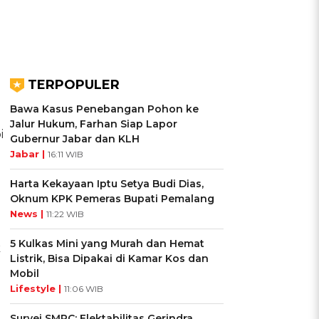
TERPOPULER
Bawa Kasus Penebangan Pohon ke
Jalur Hukum, Farhan Siap Lapor
i
Gubernur Jabar dan KLH
Jabar |
16:11 WIB
Harta Kekayaan Iptu Setya Budi Dias,
Oknum KPK Pemeras Bupati Pemalang
News |
11:22 WIB
5 Kulkas Mini yang Murah dan Hemat
k
Listrik, Bisa Dipakai di Kamar Kos dan
Mobil
Lifestyle |
11:06 WIB
Survei SMRC: Elektabilitas Gerindra