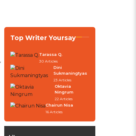
Top Writer Yoursay
Tarassa Q.
,
30 Articles
Dini
Sukmaningtyas
23 Articles
Oktavia
Ningrum
22 Articles
Chairun Nisa
16 Articles