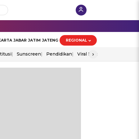
KARTA
JABAR
JATIM
JATENG
REGIONAL
›
itusi
Sunscreen
Pendidikan
Viral Polisi