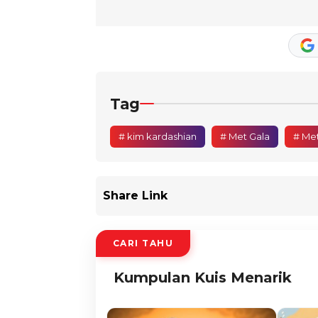
Tag
# kim kardashian
# Met Gala
# Met
Share Link
CARI TAHU
Kumpulan Kuis Menarik