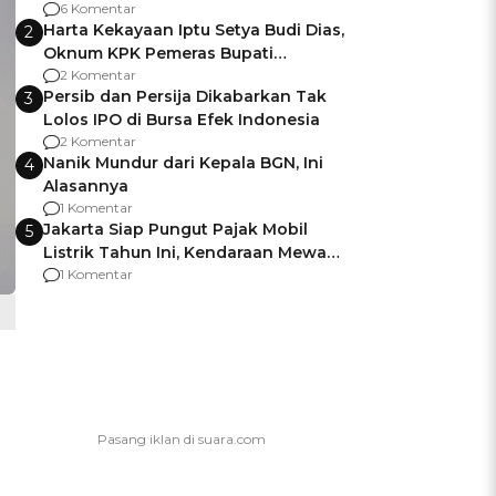
Gagalnya Negara Jamin Keamanan
6 Komentar
Harta Kekayaan Iptu Setya Budi Dias,
2
Oknum KPK Pemeras Bupati
Pemalang
2 Komentar
Persib dan Persija Dikabarkan Tak
3
Lolos IPO di Bursa Efek Indonesia
2 Komentar
Nanik Mundur dari Kepala BGN, Ini
4
Alasannya
1 Komentar
Jakarta Siap Pungut Pajak Mobil
5
Listrik Tahun Ini, Kendaraan Mewah
Kena hingga 75% PKB
1 Komentar