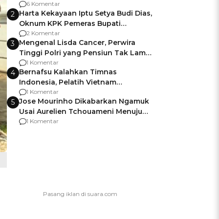
Gagalnya Negara Jamin Keamanan
6 Komentar
Harta Kekayaan Iptu Setya Budi Dias,
2
Oknum KPK Pemeras Bupati
Pemalang
2 Komentar
Mengenal Lisda Cancer, Perwira
3
Tinggi Polri yang Pensiun Tak Lama
Usai Jadi Brigjen
1 Komentar
Bernafsu Kalahkan Timnas
4
Indonesia, Pelatih Vietnam
Berencana Pakai Jimat di Pakansari
1 Komentar
Jose Mourinho Dikabarkan Ngamuk
5
Usai Aurelien Tchouameni Menuju
Manchester United
1 Komentar