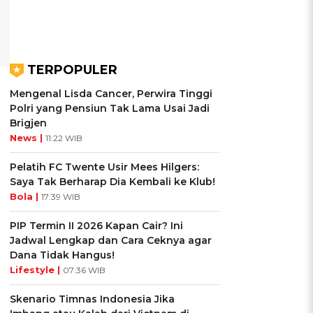
TERPOPULER
Mengenal Lisda Cancer, Perwira Tinggi
Polri yang Pensiun Tak Lama Usai Jadi
Brigjen
News |
11:22 WIB
Pelatih FC Twente Usir Mees Hilgers:
Saya Tak Berharap Dia Kembali ke Klub!
Bola |
17:39 WIB
PIP Termin II 2026 Kapan Cair? Ini
Jadwal Lengkap dan Cara Ceknya agar
Dana Tidak Hangus!
Lifestyle |
07:36 WIB
Skenario Timnas Indonesia Jika