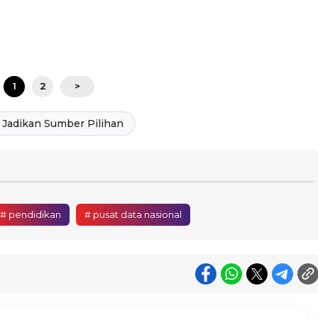
1
2
>
Jadikan Sumber Pilihan
# pendidikan
# pusat data nasional