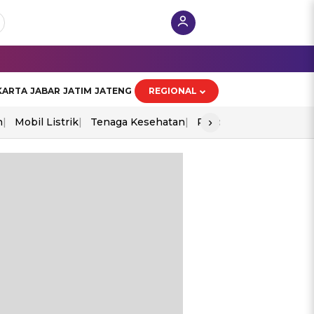
KARTA
JABAR
JATIM
JATENG
REGIONAL
›
n
Mobil Listrik
Tenaga Kesehatan
Piala Aff 2026
Ekono