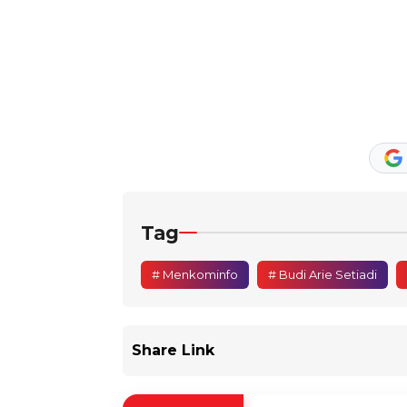
Tag
# Menkominfo
# Budi Arie Setiadi
Share Link