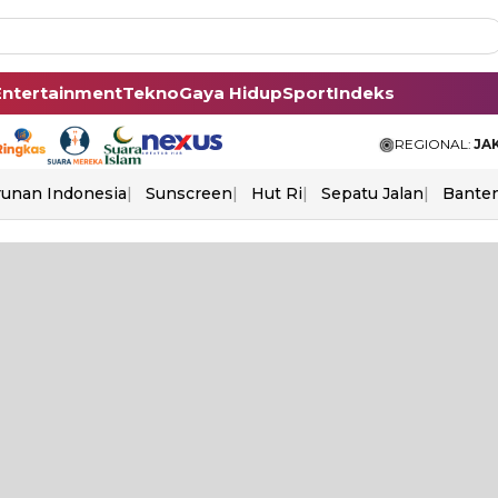
Entertainment
Tekno
Gaya Hidup
Sport
Indeks
REGIONAL:
JA
unan Indonesia
Sunscreen
Hut Ri
Sepatu Jalan
Bante