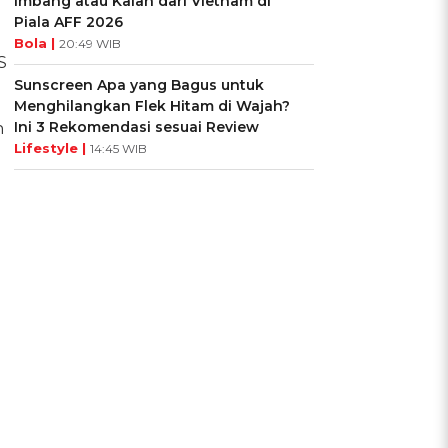
Imbang atau Kalah dari Vietnam di
Piala AFF 2026
Bola |
20:49 WIB
S
Sunscreen Apa yang Bagus untuk
Menghilangkan Flek Hitam di Wajah?
Ini 3 Rekomendasi sesuai Review
h
Lifestyle |
14:45 WIB