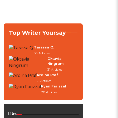
Top Writer Yoursay
Tarassa Q.
33 Articles
Oktavia
t
Ningrum
31 Articles
Ardina Praf
21 Articles
Ryan Farizzal
20 Articles
Liks