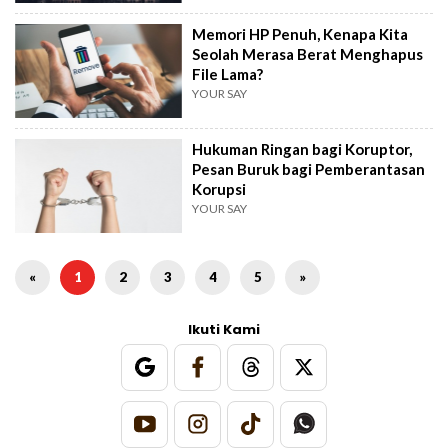
Memori HP Penuh, Kenapa Kita
Seolah Merasa Berat Menghapus
File Lama?
YOUR SAY
Hukuman Ringan bagi Koruptor,
Pesan Buruk bagi Pemberantasan
Korupsi
YOUR SAY
«
1
2
3
4
5
»
Ikuti Kami