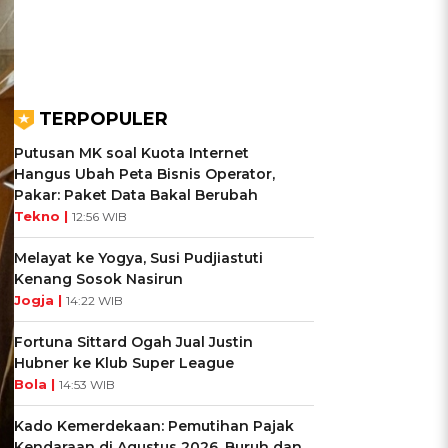
TERPOPULER
Putusan MK soal Kuota Internet
Hangus Ubah Peta Bisnis Operator,
Pakar: Paket Data Bakal Berubah
Tekno |
12:56 WIB
Melayat ke Yogya, Susi Pudjiastuti
Kenang Sosok Nasirun
Jogja |
14:22 WIB
Fortuna Sittard Ogah Jual Justin
Hubner ke Klub Super League
Bola |
14:53 WIB
Kado Kemerdekaan: Pemutihan Pajak
Kendaraan di Agustus 2026, Buruh dan