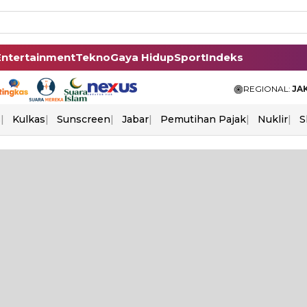
Entertainment
Tekno
Gaya Hidup
Sport
Indeks
REGIONAL:
JA
s
Kulkas
Sunscreen
Jabar
Pemutihan Pajak
Nuklir
S