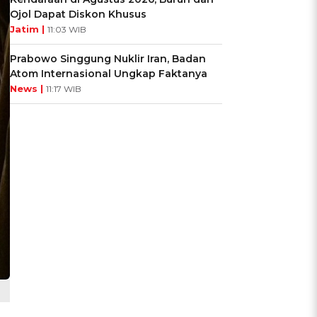
Ojol Dapat Diskon Khusus
Jatim |
11:03 WIB
Prabowo Singgung Nuklir Iran, Badan
Atom Internasional Ungkap Faktanya
News |
11:17 WIB