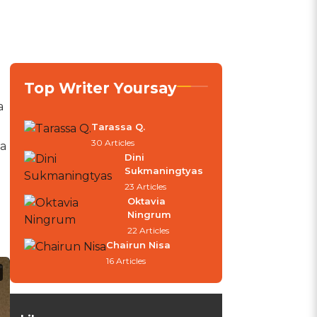
Top Writer Yoursay
a
Tarassa Q.
30 Articles
ia
Dini
Sukmaningtyas
23 Articles
Oktavia
Ningrum
22 Articles
Chairun Nisa
16 Articles