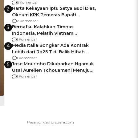
Gagalnya Negara Jamin Keamanan
6 Komentar
Harta Kekayaan Iptu Setya Budi Dias,
2
Oknum KPK Pemeras Bupati
Pemalang
2 Komentar
Bernafsu Kalahkan Timnas
3
Indonesia, Pelatih Vietnam
Berencana Pakai Jimat di Pakansari
1 Komentar
Media Italia Bongkar Ada Kontrak
4
Lebih dari Rp25 T di Balik Hibah
Kapal Induk Giuseppe Garibaldi
1 Komentar
Jose Mourinho Dikabarkan Ngamuk
5
Usai Aurelien Tchouameni Menuju
Manchester United
1 Komentar