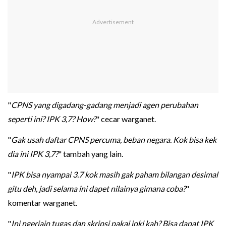
"
CPNS yang digadang-gadang menjadi agen perubahan
seperti ini? IPK 3,7? How?
" cecar warganet.
"
Gak usah daftar CPNS percuma, beban negara. Kok bisa kek
dia ini IPK 3,7?
" tambah yang lain.
"
IPK bisa nyampai 3.7 kok masih gak paham bilangan desimal
gitu deh, jadi selama ini dapet nilainya gimana coba?
"
komentar warganet.
"
Ini ngerjain tugas dan skripsi pakai joki kah? Bisa dapat IPK