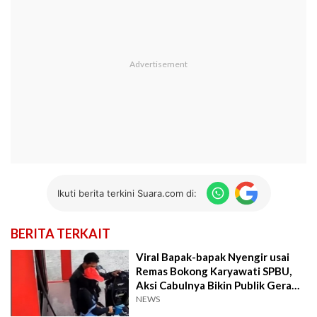
Ikuti berita terkini Suara.com di:
BERITA TERKAIT
Viral Bapak-bapak Nyengir usai
Remas Bokong Karyawati SPBU,
Aksi Cabulnya Bikin Publik Geram:
Siram Bensin Mbak!
NEWS