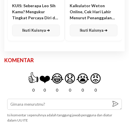
KUIS: Seberapa Leo Sih
Kalkulator Weton
Kamu? Mengukur
Online, Cek Hari Lahir
Tingkat Percaya Diri dan
Menurut Penanggalan
Karisma
Jawa
Ikuti Kuisnya ➔
Ikuti Kuisnya ➔
KOMENTAR
👍
❤️
😂
😧
😭
😡
0
0
0
0
0
0
Isi komentar sepenuhnya adalah tanggung jawab pengguna dan diatur
dalam UU ITE