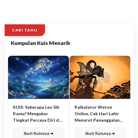
CARI TAHU
Kumpulan Kuis Menarik
KUIS: Seberapa Leo Sih
Kalkulator Weton
Kamu? Mengukur
Online, Cek Hari Lahir
Tingkat Percaya Diri dan
Menurut Penanggalan
Karisma
Jawa
Ikuti Kuisnya ➔
Ikuti Kuisnya ➔