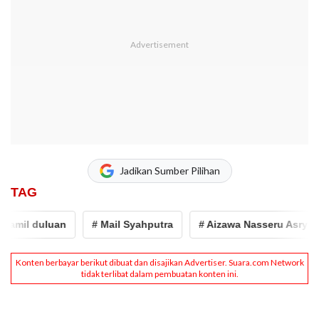
Jadikan Sumber Pilihan
TAG
il duluan
# Mail Syahputra
# Aizawa Nasseru Asry
# 