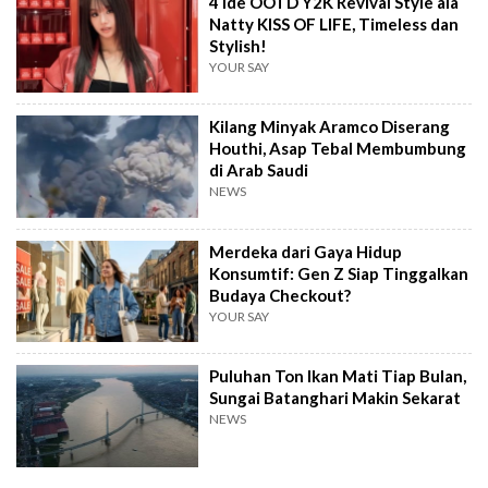
4 Ide OOTD Y2K Revival Style ala
Natty KISS OF LIFE, Timeless dan
Stylish!
YOUR SAY
Kilang Minyak Aramco Diserang
Houthi, Asap Tebal Membumbung
di Arab Saudi
NEWS
Merdeka dari Gaya Hidup
Konsumtif: Gen Z Siap Tinggalkan
Budaya Checkout?
YOUR SAY
Puluhan Ton Ikan Mati Tiap Bulan,
Sungai Batanghari Makin Sekarat
NEWS