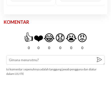
KOMENTAR
👍
❤️
😂
😧
😭
😡
0
0
0
0
0
0
Isi komentar sepenuhnya adalah tanggung jawab pengguna dan diatur
dalam UU ITE