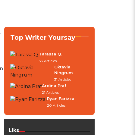
t
Top Writer Yoursay
Tarassa Q.
33 Articles
Oktavia
an
Ningrum
31 Articles
Ardina Praf
21 Articles
Ryan Farizzal
20 Articles
Liks