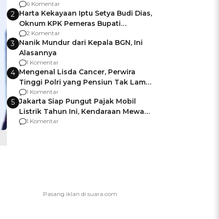
Gagalnya Negara Jamin Keamanan
6 Komentar
Harta Kekayaan Iptu Setya Budi Dias,
2
Oknum KPK Pemeras Bupati
Pemalang
2 Komentar
Nanik Mundur dari Kepala BGN, Ini
3
Alasannya
1 Komentar
Mengenal Lisda Cancer, Perwira
4
Tinggi Polri yang Pensiun Tak Lama
Usai Jadi Brigjen
1 Komentar
Jakarta Siap Pungut Pajak Mobil
5
Listrik Tahun Ini, Kendaraan Mewah
Kena hingga 75% PKB
1 Komentar