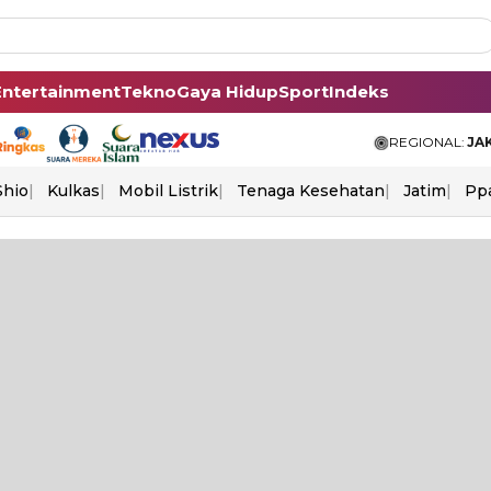
Entertainment
Tekno
Gaya Hidup
Sport
Indeks
REGIONAL:
JA
Shio
Kulkas
Mobil Listrik
Tenaga Kesehatan
Jatim
Pp