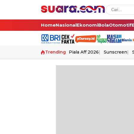
Home
Nasional
Ekonomi
Bola
Otomotif
Trending
Piala Aff 2026
Sunscreen