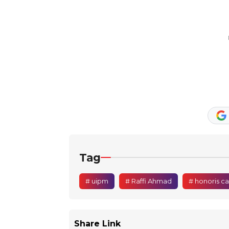
Tag
# uipm
# Raffi Ahmad
# honoris c
Share Link