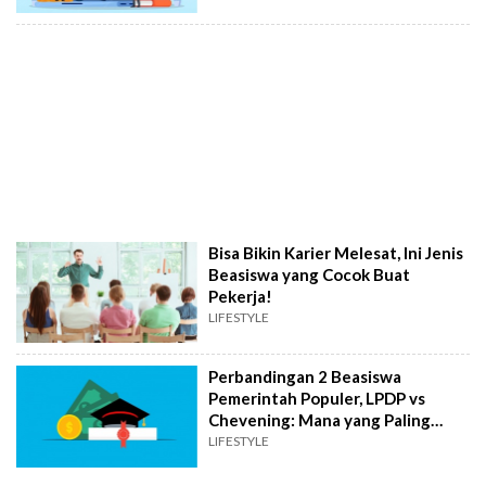
Bisa Bikin Karier Melesat, Ini Jenis
Beasiswa yang Cocok Buat
Pekerja!
LIFESTYLE
Perbandingan 2 Beasiswa
Pemerintah Populer, LPDP vs
Chevening: Mana yang Paling
Banyak Benefit-nya?
LIFESTYLE