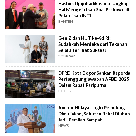
Hashim Djojohadikusumo Ungkap
Hal Mengejutkan Soal Prabowo di
Pelantikan INTI
BANTEN
Gen Z dan HUT ke-81 RI:
Sudahkah Merdeka dari Tekanan
Selalu Terlihat Sukses?
YOUR SAY
DPRD Kota Bogor Sahkan Raperda
Pertanggungjawaban APBD 2025
Dalam Rapat Paripurna
BOGOR
Jumhur Hidayat Ingin Pemulung
Dimuliakan, Sebutan Bakal Diubah
Jadi 'Pemilah Sampah'
NEWS