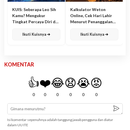
KUIS: Seberapa Leo Sih
Kalkulator Weton
Kamu? Mengukur
Online, Cek Hari Lahir
Tingkat Percaya Diri dan
Menurut Penanggalan
Karisma
Jawa
Ikuti Kuisnya ➔
Ikuti Kuisnya ➔
KOMENTAR
👍
❤️
😂
😧
😭
😡
0
0
0
0
0
0
Isi komentar sepenuhnya adalah tanggung jawab pengguna dan diatur
dalam UU ITE