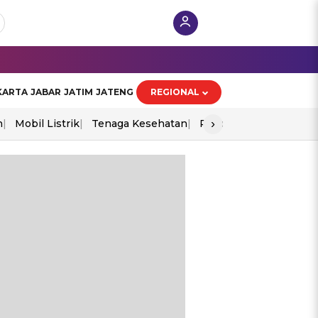
KARTA
JABAR
JATIM
JATENG
REGIONAL
›
n
Mobil Listrik
Tenaga Kesehatan
Piala Aff 2026
Ekono