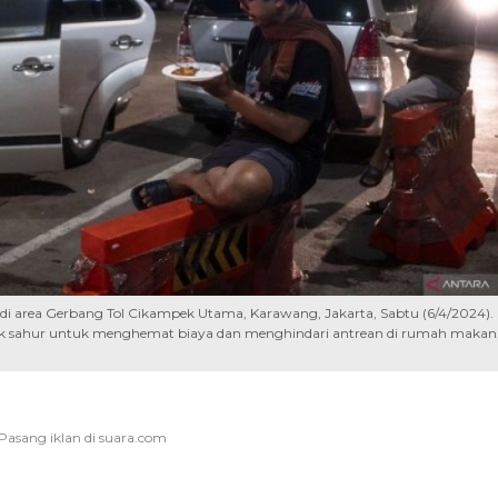
 di area Gerbang Tol Cikampek Utama, Karawang, Jakarta, Sabtu (6/4/2024).
sahur untuk menghemat biaya dan menghindari antrean di rumah makan