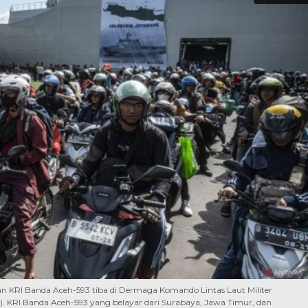
KRI Banda Aceh-593 tiba di Dermaga Komando Lintas Laut Militer
24). KRI Banda Aceh-593 yang belayar dari Surabaya, Jawa Timur, dan