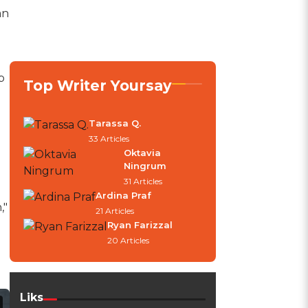
an
p
Top Writer Yoursay
Tarassa Q.
33 Articles
Oktavia
Ningrum
31 Articles
Ardina Praf
,"
21 Articles
Ryan Farizzal
20 Articles
Liks