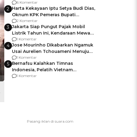
Gagalnya Negara Jamin Keamanan
6 Komentar
Harta Kekayaan Iptu Setya Budi Dias,
2
Oknum KPK Pemeras Bupati
Pemalang
2 Komentar
Jakarta Siap Pungut Pajak Mobil
3
Listrik Tahun Ini, Kendaraan Mewah
Kena hingga 75% PKB
1 Komentar
Jose Mourinho Dikabarkan Ngamuk
4
Usai Aurelien Tchouameni Menuju
Manchester United
1 Komentar
Bernafsu Kalahkan Timnas
5
Indonesia, Pelatih Vietnam
Berencana Pakai Jimat di Pakansari
1 Komentar
.