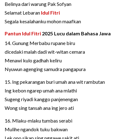
Belinya dari warung Pak Sofyan
Selamat Lebaran
Idul Fitri
Segala kesalahanku mohon maafkan
Pantun Idul Fitri
2025 Lucu dalam Bahasa Jawa
14. Gunung Merbabu rupane biru
dicedaki malah dadi wit-witan cemara
Menawi kulo gadhah keliru
Nyuwun agenging samudra pangapura
15. Ing pekarangan buri umah ana wit rambutan
Ing kebon ngarep umah ana mlathi
Sugeng riyadi kanggo panjenengan
Wong sing tansah ana ing jero ati
16. Mlaku-mlaku tumbas serabi
Mulihe ngandok tuku bakwan
Lek ono sikap sing nggawe sakit ati