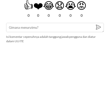
👍
❤️
😂
😧
😭
😡
0
0
0
0
0
0
Isi komentar sepenuhnya adalah tanggung jawab pengguna dan diatur
dalam UU ITE