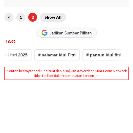
<
1
2
Show All
Jadikan Sumber Pilihan
TAG
ul fitri 2025
# selamat Idul Fitri
# pantun idul fitri
# i