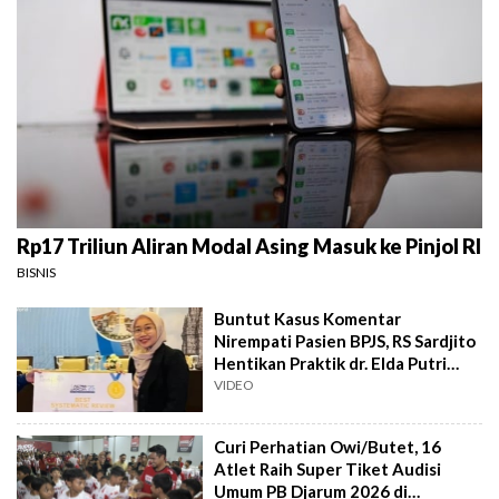
Rp17 Triliun Aliran Modal Asing Masuk ke Pinjol RI
BISNIS
Buntut Kasus Komentar
Nirempati Pasien BPJS, RS Sardjito
Hentikan Praktik dr. Elda Putri
Rahard
VIDEO
Curi Perhatian Owi/Butet, 16
Atlet Raih Super Tiket Audisi
Umum PB Djarum 2026 di