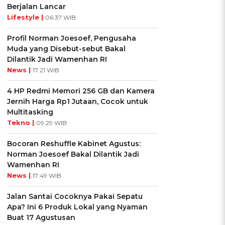
Berjalan Lancar
Lifestyle |
06:37 WIB
Profil Norman Joesoef, Pengusaha
Muda yang Disebut-sebut Bakal
Dilantik Jadi Wamenhan RI
News |
17:21 WIB
4 HP Redmi Memori 256 GB dan Kamera
Jernih Harga Rp1 Jutaan, Cocok untuk
Multitasking
Tekno |
09:29 WIB
Bocoran Reshuffle Kabinet Agustus:
Norman Joesoef Bakal Dilantik Jadi
Wamenhan RI
News |
17:49 WIB
Jalan Santai Cocoknya Pakai Sepatu
Apa? Ini 6 Produk Lokal yang Nyaman
Buat 17 Agustusan