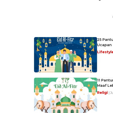
25 Pantu
Ucapan 
Lifestyl
11 Pantu
Maaf Le
Religi
| 