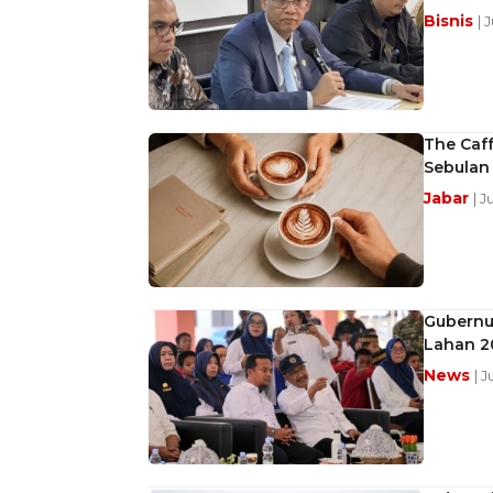
Bisnis
| 
The Caff
Sebulan
Jabar
| J
Gubernur
Lahan 2
News
| 