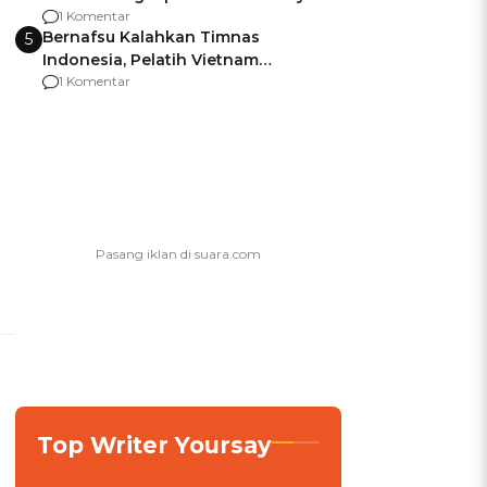
agar Dana Tidak Hangus!
1 Komentar
Bernafsu Kalahkan Timnas
5
Indonesia, Pelatih Vietnam
Berencana Pakai Jimat di Pakansari
1 Komentar
Top Writer Yoursay