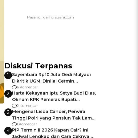
Diskusi Terpanas
Sayembara Rp10 Juta Dedi Mulyadi
1
Dikritik UGM, Dinilai Cermin
Gagalnya Negara Jamin Keamanan
6 Komentar
Harta Kekayaan Iptu Setya Budi Dias,
2
Oknum KPK Pemeras Bupati
Pemalang
2 Komentar
Mengenal Lisda Cancer, Perwira
3
Tinggi Polri yang Pensiun Tak Lama
Usai Jadi Brigjen
1 Komentar
PIP Termin II 2026 Kapan Cair? Ini
4
Jadwal Lengkap dan Cara Ceknya