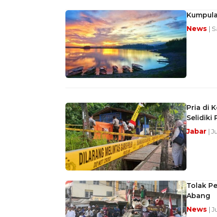
Kumpula
News
| 
Pria di 
Selidik
Jabar
| J
Tolak P
Abang
News
| 