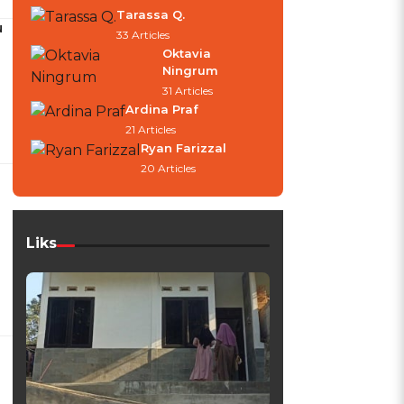
Tarassa Q.
u
33 Articles
Oktavia
Ningrum
31 Articles
Ardina Praf
21 Articles
Ryan Farizzal
20 Articles
Liks