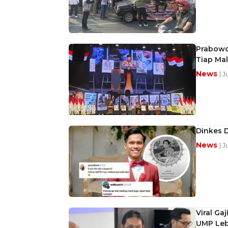
Prabowo
Tiap Ma
News
| 
Dinkes D
News
| 
Viral Ga
UMP Leb