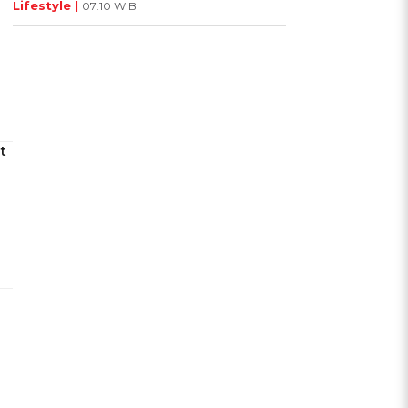
Lifestyle |
07:10 WIB
t