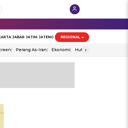
KARTA
JABAR
JATIM
JATENG
REGIONAL
›
creen
Perang As-Iran
Ekonomi
Hut Ri