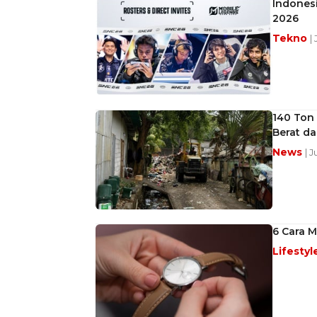
Indonesi
2026
Tekno
|
140 Ton
Berat da
News
| 
6 Cara 
Lifestyl