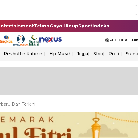
Entertainment
Tekno
Gaya Hidup
Sport
Indeks
REGIONAL:
JA
Reshuffle Kabinet
Hp Murah
Jogja
Shio
Profil
Suns
rbaru Dan Terkini