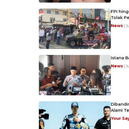
FPI hin
Tolak P
News
| 
Istana B
News
| 
Dibandi
Alami T
Your Sa