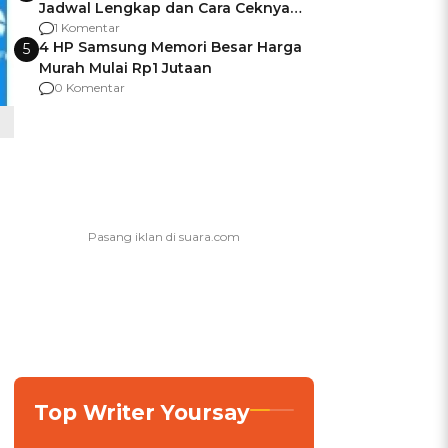
Jadwal Lengkap dan Cara Ceknya
agar Dana Tidak Hangus!
1 Komentar
4 HP Samsung Memori Besar Harga
5
Murah Mulai Rp1 Jutaan
0 Komentar
Top Writer Yoursay