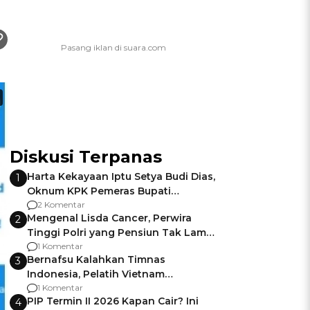
Diskusi Terpanas
Harta Kekayaan Iptu Setya Budi Dias,
1
Oknum KPK Pemeras Bupati
Pemalang
2 Komentar
Mengenal Lisda Cancer, Perwira
2
Tinggi Polri yang Pensiun Tak Lama
Usai Jadi Brigjen
1 Komentar
Bernafsu Kalahkan Timnas
3
Indonesia, Pelatih Vietnam
Berencana Pakai Jimat di Pakansari
1 Komentar
PIP Termin II 2026 Kapan Cair? Ini
4