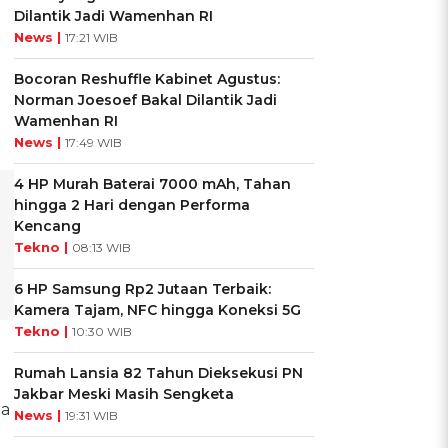
Dilantik Jadi Wamenhan RI
News |
17:21 WIB
Bocoran Reshuffle Kabinet Agustus:
Norman Joesoef Bakal Dilantik Jadi
Wamenhan RI
News |
17:49 WIB
4 HP Murah Baterai 7000 mAh, Tahan
hingga 2 Hari dengan Performa
Kencang
Tekno |
08:13 WIB
6 HP Samsung Rp2 Jutaan Terbaik:
Kamera Tajam, NFC hingga Koneksi 5G
Tekno |
10:30 WIB
Rumah Lansia 82 Tahun Dieksekusi PN
Jakbar Meski Masih Sengketa
ma
News |
19:31 WIB