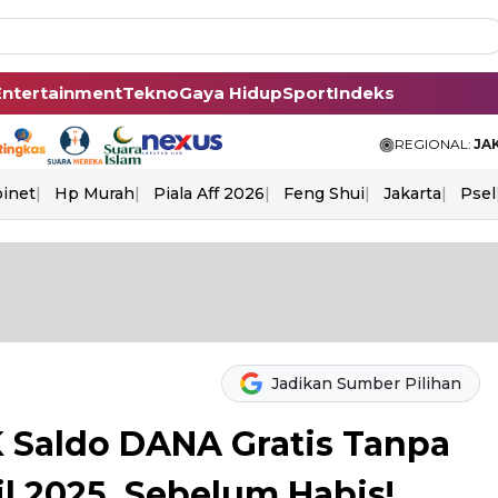
Entertainment
Tekno
Gaya Hidup
Sport
Indeks
REGIONAL:
JA
binet
Hp Murah
Piala Aff 2026
Feng Shui
Jakarta
Psel
Jadikan Sumber Pilihan
K Saldo DANA Gratis Tanpa
ril 2025, Sebelum Habis!