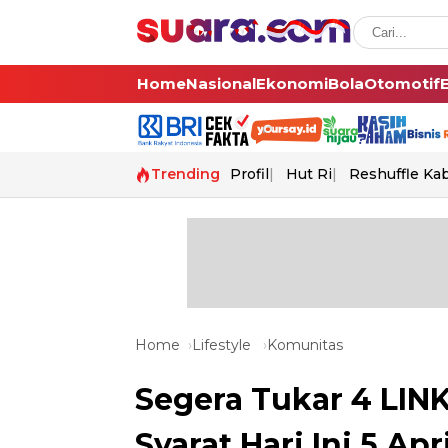
Home
Nasional
Ekonomi
Bola
Otomotif
Trending
Profil
Hut Ri
Reshuffle Ka
Home
Lifestyle
Komunitas
Segera Tukar 4 LIN
Syarat Hari Ini 5 Ap