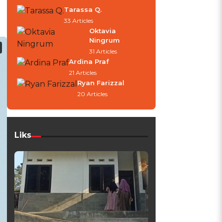
Tarassa Q.
33 Articles
Oktavia
Ningrum
31 Articles
Ardina Praf
21 Articles
Ryan Farizzal
20 Articles
Liks