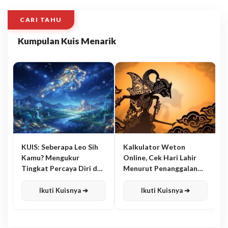
CARI TAHU
Kumpulan Kuis Menarik
KUIS: Seberapa Leo Sih
Kalkulator Weton
Kamu? Mengukur
Online, Cek Hari Lahir
Tingkat Percaya Diri dan
Menurut Penanggalan
Karisma
Jawa
Ikuti Kuisnya ➔
Ikuti Kuisnya ➔