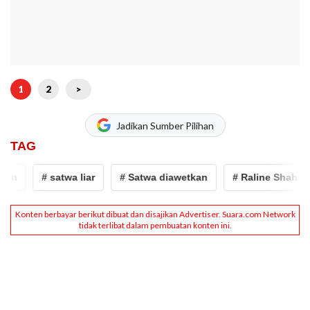
1
2
>
Jadikan Sumber Pilihan
TAG
# satwa liar
# Satwa diawetkan
# Raline Shah