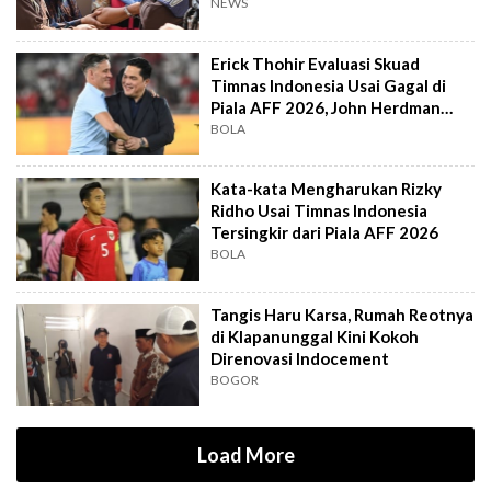
Jampidsus
NEWS
Erick Thohir Evaluasi Skuad
Timnas Indonesia Usai Gagal di
Piala AFF 2026, John Herdman
Out?
BOLA
Kata-kata Mengharukan Rizky
Ridho Usai Timnas Indonesia
Tersingkir dari Piala AFF 2026
BOLA
Tangis Haru Karsa, Rumah Reotnya
di Klapanunggal Kini Kokoh
Direnovasi Indocement
BOGOR
Load More