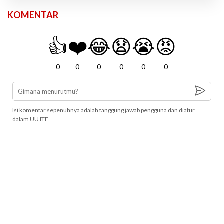
KOMENTAR
👍
❤️
😂
😧
😭
😡
0
0
0
0
0
0
Isi komentar sepenuhnya adalah tanggung jawab pengguna dan diatur
dalam UU ITE