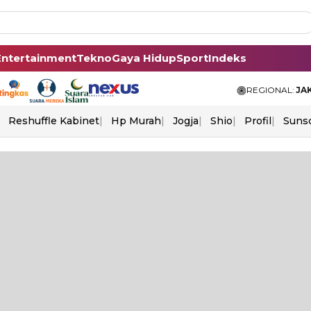
Entertainment
Tekno
Gaya Hidup
Sport
Indeks
REGIONAL:
JA
Reshuffle Kabinet
Hp Murah
Jogja
Shio
Profil
Suns