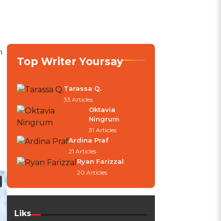
n
Top Writer Yoursay
Tarassa Q.
33 Articles
Oktavia
Ningrum
31 Articles
Ardina Praf
21 Articles
Ryan Farizzal
20 Articles
Liks