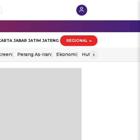
KARTA
JABAR
JATIM
JATENG
REGIONAL
›
creen
Perang As-Iran
Ekonomi
Hut Ri