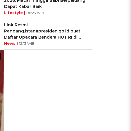
2026: Macan hingga Babi Berpeluang
Dapat Kabar Baik
Lifestyle |
06:23 WIB
Link Resmi
Pandang.istanapresiden.go.id buat
Daftar Upacara Bendera HUT RI di
Istana Negara
News |
12:13 WIB