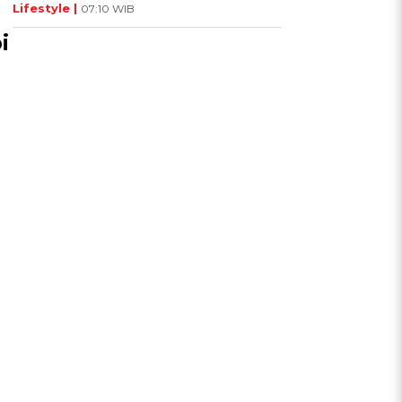
Lifestyle |
07:10 WIB
i