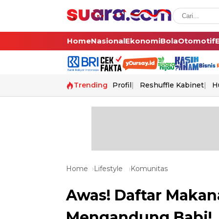
Home
Nasional
Ekonomi
Bola
Otomotif
Trending
Profil
Reshuffle Kabinet
H
Home
Lifestyle
Komunitas
Awas! Daftar Makana
Mengandung Babi!