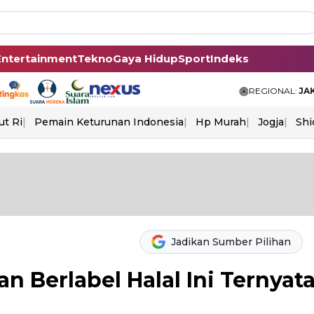
Entertainment
Tekno
Gaya Hidup
Sport
Indeks
REGIONAL:
JA
ut Ri
Pemain Keturunan Indonesia
Hp Murah
Jogja
Shi
Jadikan Sumber Pilihan
n Berlabel Halal Ini Ternyat