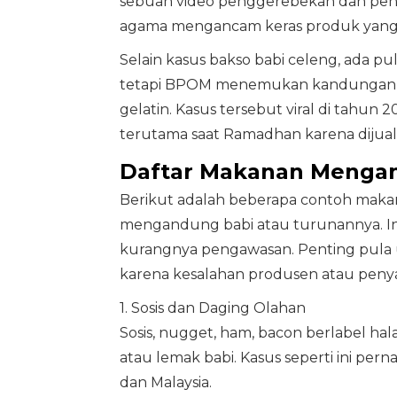
sebuah video penggerebekan dan penan
agama mengancam keras produk yang d
Selain kasus bakso babi celeng, ada pul
tetapi BPOM menemukan kandungan le
gelatin. Kasus tersebut viral di tahun 2
terutama saat Ramadhan karena dijual
Daftar Makanan Mengand
Berikut adalah beberapa contoh makan
mengandung babi atau turunannya. Ini b
kurangnya pengawasan. Penting pula unt
karena kesalahan produsen atau pen
1. Sosis dan Daging Olahan
Sosis, nugget, ham, bacon berlabel 
atau lemak babi. Kasus seperti ini pe
dan Malaysia.