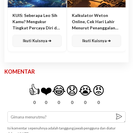
KUIS: Seberapa Leo Sih
Kalkulator Weton
Kamu? Mengukur
Online, Cek Hari Lahir
Tingkat Percaya Diri dan
Menurut Penanggalan
Karisma
Jawa
Ikuti Kuisnya ➔
Ikuti Kuisnya ➔
KOMENTAR
👍
❤️
😂
😧
😭
😡
0
0
0
0
0
0
Isi komentar sepenuhnya adalah tanggung jawab pengguna dan diatur