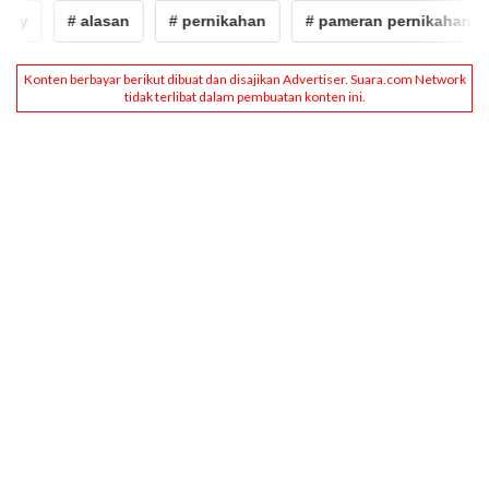
ry
# alasan
# pernikahan
# pameran pernikahan