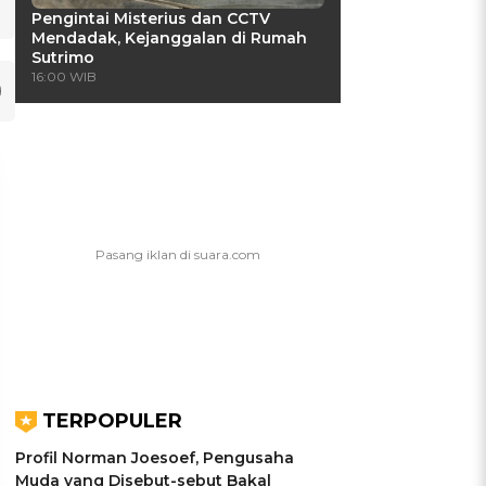
Pengintai Misterius dan CCTV
Mendadak, Kejanggalan di Rumah
Sutrimo
16:00 WIB
TERPOPULER
UIS: Sepatu Mana yang
KUIS: Seberapa Kenal
Profil Norman Joesoef, Pengusaha
Cocok dengan
Kamu dengan Si Zodiak
Muda yang Disebut-sebut Bakal