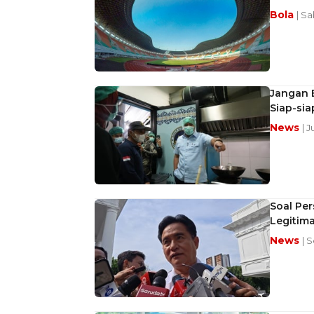
Bola
| Sa
Jangan B
Siap-sia
News
| J
Soal Per
Legitima
News
| S