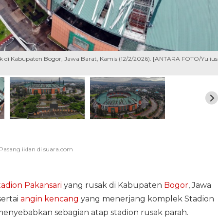
ak di Kabupaten Bogor, Jawa Barat, Kamis (12/2/2026). [ANTARA FOTO/Yulius
tadion Pakansari
yang rusak di Kabupaten
Bogor
, Jawa
sertai
angin kencang
yang menerjang komplek Stadion
 menyebabkan sebagian atap stadion rusak parah.