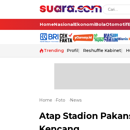
Home
Nasional
Ekonomi
Bola
Otomotif
Trending
Profil
Reshuffle Kabinet
H
Home
Foto
News
Atap Stadion Pakan
Kencang