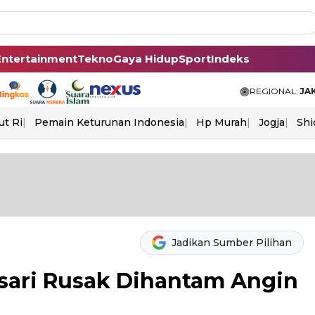
Entertainment
Tekno
Gaya Hidup
Sport
Indeks
REGIONAL:
JA
ut Ri
Pemain Keturunan Indonesia
Hp Murah
Jogja
Shi
Jadikan Sumber Pilihan
sari Rusak Dihantam Angin