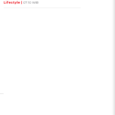
Lifestyle |
07:10 WIB