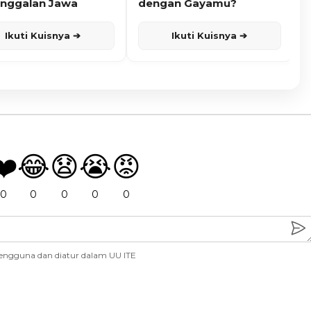
nggalan Jawa
dengan Gayamu?
Ikuti Kuisnya ➔
Ikuti Kuisnya ➔
❤️
😂
😧
😭
😡
0
0
0
0
0
engguna dan diatur dalam UU ITE