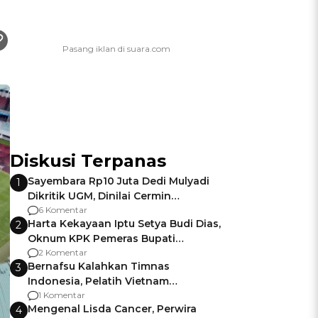
Diskusi Terpanas
Sayembara Rp10 Juta Dedi Mulyadi
1
Dikritik UGM, Dinilai Cermin
Gagalnya Negara Jamin Keamanan
6 Komentar
Harta Kekayaan Iptu Setya Budi Dias,
2
Oknum KPK Pemeras Bupati
Pemalang
2 Komentar
Bernafsu Kalahkan Timnas
3
Indonesia, Pelatih Vietnam
Berencana Pakai Jimat di Pakansari
1 Komentar
Mengenal Lisda Cancer, Perwira
4