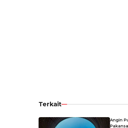
Terkait
Angin Pu
Pakansa