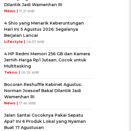
Kepribadianmu?
Cancer?
Dilantik Jadi Wamenhan RI
News |
17:21 WIB
Ikuti Kuisnya ➔
Ikuti Kuisnya ➔
4 Shio yang Menarik Keberuntungan
Hari Ini 5 Agustus 2026: Segalanya
Berjalan Lancar
Lifestyle |
06:37 WIB
4 HP Redmi Memori 256 GB dan Kamera
Jernih Harga Rp1 Jutaan, Cocok untuk
Multitasking
Tekno |
09:29 WIB
Bocoran Reshuffle Kabinet Agustus:
Norman Joesoef Bakal Dilantik Jadi
Wamenhan RI
News |
17:49 WIB
Jalan Santai Cocoknya Pakai Sepatu
Apa? Ini 6 Produk Lokal yang Nyaman
Buat 17 Agustusan