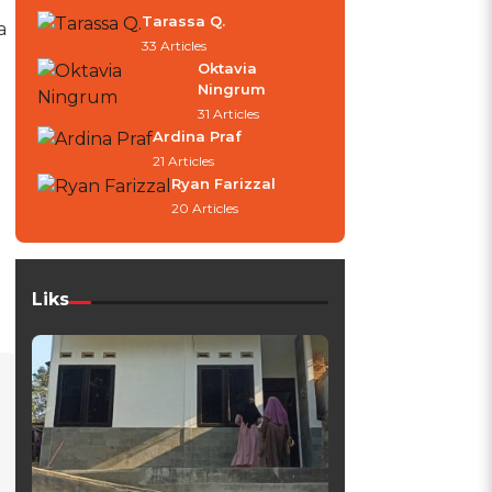
Tarassa Q.
a
33 Articles
Oktavia
Ningrum
31 Articles
Ardina Praf
21 Articles
Ryan Farizzal
20 Articles
Liks