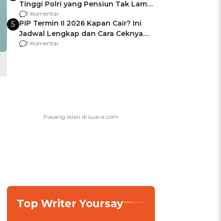
Tinggi Polri yang Pensiun Tak Lama
Usai Jadi Brigjen
1 Komentar
PIP Termin II 2026 Kapan Cair? Ini
5
Jadwal Lengkap dan Cara Ceknya
agar Dana Tidak Hangus!
1 Komentar
Top Writer Yoursay