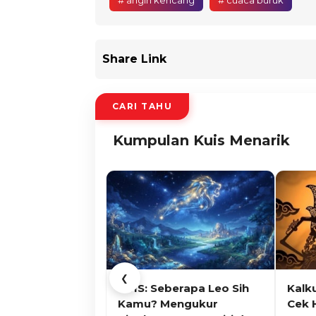
# angin kencang
# cuaca buruk
Share Link
CARI TAHU
Kumpulan Kuis Menarik
❮
KUIS: Seberapa Leo Sih
Kalk
Kamu? Mengukur
Cek 