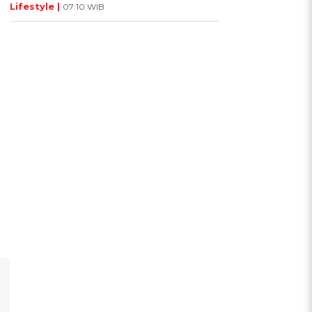
Lifestyle |
07:10 WIB