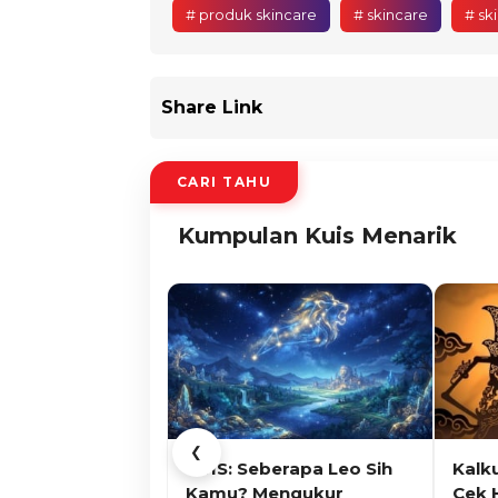
# produk skincare
# skincare
# sk
Share Link
CARI TAHU
Kumpulan Kuis Menarik
❮
KUIS: Seberapa Leo Sih
Kalk
Kamu? Mengukur
Cek 