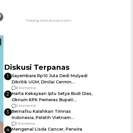
Diskusi Terpanas
Sayembara Rp10 Juta Dedi Mulyadi
1
Dikritik UGM, Dinilai Cermin
Gagalnya Negara Jamin Keamanan
6 Komentar
Harta Kekayaan Iptu Setya Budi Dias,
2
Oknum KPK Pemeras Bupati
Pemalang
2 Komentar
Bernafsu Kalahkan Timnas
3
Indonesia, Pelatih Vietnam
Berencana Pakai Jimat di Pakansari
1 Komentar
Mengenal Lisda Cancer, Perwira
4