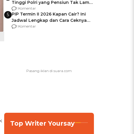
Tinggi Polri yang Pensiun Tak Lama
Usai Jadi Brigjen
1 Komentar
PIP Termin II 2026 Kapan Cair? Ini
5
Jadwal Lengkap dan Cara Ceknya
agar Dana Tidak Hangus!
1 Komentar
k
Top Writer Yoursay