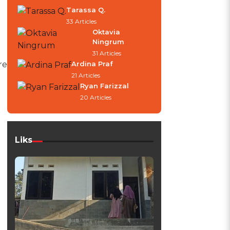
Tarassa Q.
33 Articles
Oktavia
Ningrum
31 Articles
re
Ardina Praf
21 Articles
Ryan Farizzal
20 Articles
Liks