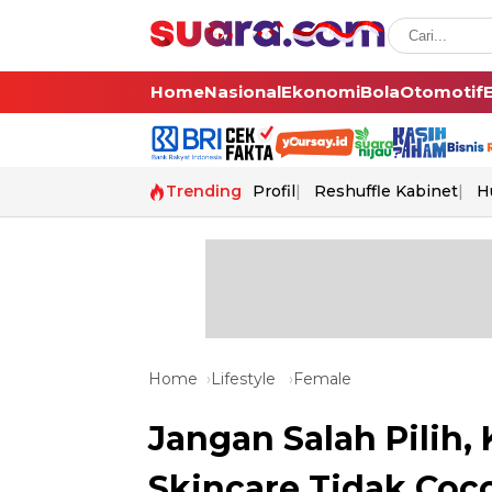
Home
Nasional
Ekonomi
Bola
Otomotif
Trending
Profil
Reshuffle Kabinet
H
Home
Lifestyle
Female
Jangan Salah Pilih, 
Skincare Tidak Coco