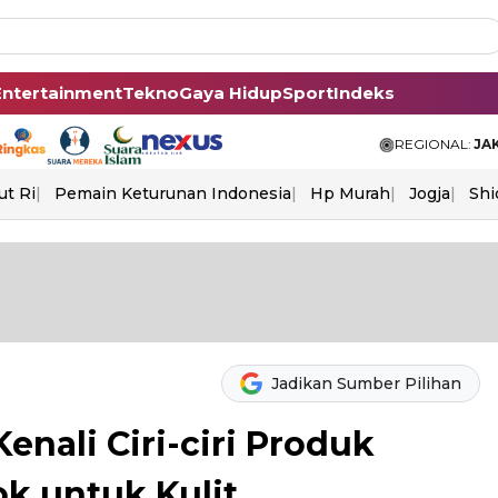
Entertainment
Tekno
Gaya Hidup
Sport
Indeks
REGIONAL:
JA
ut Ri
Pemain Keturunan Indonesia
Hp Murah
Jogja
Shi
Jadikan Sumber Pilihan
Kenali Ciri-ciri Produk
k untuk Kulit