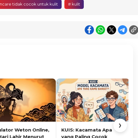
incare tidak cocok untuk kulit
# kulit
❯
ulator Weton Online,
KUIS: Kacamata Apa
K
Hari Lahir Menurut
yang Paling Cocok