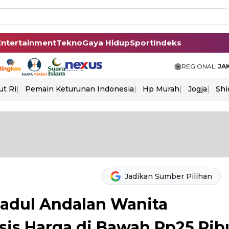
Entertainment
Tekno
Gaya Hidup
Sport
Indeks
REGIONAL:
JA
ut Ri
Pemain Keturunan Indonesia
Hp Murah
Jogja
Shi
Jadikan Sumber Pilihan
 Jadul Andalan Wanita
sis Harga di Bawah Rp25 Rib