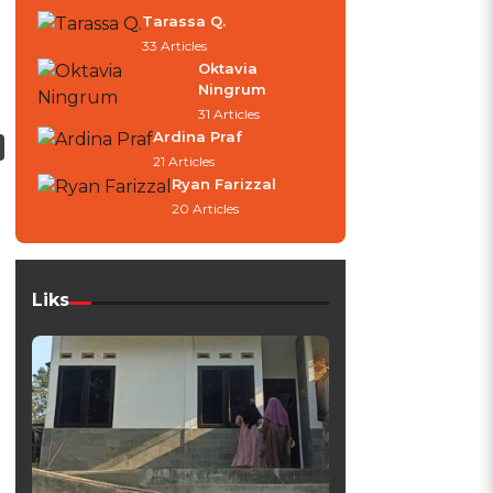
Tarassa Q.
33 Articles
Oktavia
Ningrum
31 Articles
Ardina Praf
21 Articles
Ryan Farizzal
20 Articles
Liks