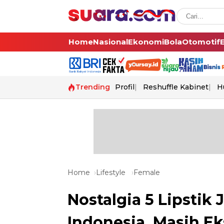
Home
Nasional
Ekonomi
Bola
Otomotif
Trending
Profil
Reshuffle Kabinet
H
Home
Lifestyle
Female
Nostalgia 5 Lipstik
Indonesia, Masih Ek