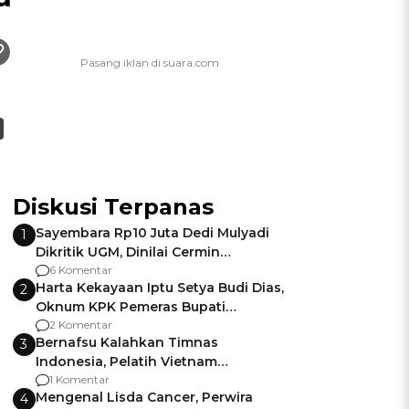
Diskusi Terpanas
Sayembara Rp10 Juta Dedi Mulyadi
1
Dikritik UGM, Dinilai Cermin
Gagalnya Negara Jamin Keamanan
6 Komentar
Harta Kekayaan Iptu Setya Budi Dias,
2
Oknum KPK Pemeras Bupati
Pemalang
2 Komentar
Bernafsu Kalahkan Timnas
3
Indonesia, Pelatih Vietnam
Berencana Pakai Jimat di Pakansari
1 Komentar
Mengenal Lisda Cancer, Perwira
4