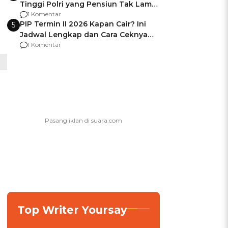
Tinggi Polri yang Pensiun Tak Lama
Usai Jadi Brigjen
1 Komentar
PIP Termin II 2026 Kapan Cair? Ini
5
Jadwal Lengkap dan Cara Ceknya
agar Dana Tidak Hangus!
1 Komentar
Top Writer Yoursay