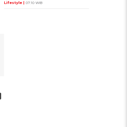
Lifestyle |
07:10 WIB